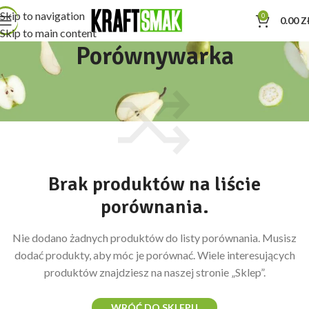
Skip to navigation
0
0.00
Z
Skip to main content
Porównywarka
Brak produktów na liście
porównania.
Nie dodano żadnych produktów do listy porównania. Musisz
dodać produkty, aby móc je porównać.
Wiele interesujących
produktów znajdziesz na naszej stronie „Sklep”.
WRÓĆ DO SKLEPU