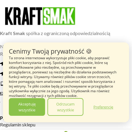
Kraft Smak
spółka z ograniczoną odpowiedzialnością
NIP: 8961639316,
Cenimy Twoją prywatność 🍪
REGON: 528587338
Ta strona internetowa wykorzystuje pliki cookie, aby poprawić
komfort korzystania z niej. Spośród nich pliki cookie, które są
Biuro: 55-080 Smolec, ul.Główna 85/C/1
sklasyfikowane jako niezbędne, są przechowywane w
przeglądarce, ponieważ są niezbędne do działania podstawowych
Magazyn: 51-180 Psary ul.Główna 60 hala C
funkcji witryny. Używamy również plików cookie stron trzecich,
które pomagają nam analizować i rozumieć sposób korzystania z
Tel: +48 576 017 311
tej witryny. Te pliki cookie będą przechowywane w przeglądarce
użytkownika wyłącznie za jego zgodą. Użytkownik ma również
E-mail: biuro@kraft-smak.pl
możliwość rezygnacji z tych plików cookie.
Akceptuję
Odrzucam
Preferencje
wszystkie
wszystkie
Przydatne linki
Regulamin sklepu