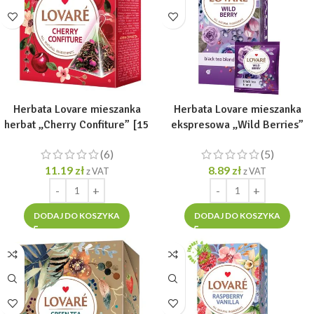
Herbata Lovare mieszanka
Herbata Lovare mieszanka
herbat „Cherry Confiture” [15
ekspresowa „Wild Berries”
piram. po 2gr]
[24tor. x 2g]
(6)
(5)
11.19
zł
8.89
zł
z VAT
z VAT
DODAJ DO KOSZYKA
DODAJ DO KOSZYKA