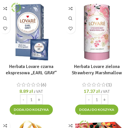
Herbata Lovare czarna
Herbata Lovare zielona
ekspresowa „EARL GRAY”
Strawberry Marshmallow
[24tor. x 2g]
liściasta TUBA 80g
(6)
(1)
8.89
zł
17.37
zł
z VAT
z VAT
DODAJ DO KOSZYKA
DODAJ DO KOSZYKA