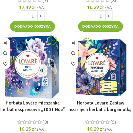
(7)
(3)
17.49
zł
10.29
zł
z VAT
z VAT
DODAJ DO KOSZYKA
DODAJ DO KOSZYKA
Herbata Lovare mieszanka
Herbata Lovare Zestaw
herbat ekspresowa „1001 Noc”
czarnych herbat z bargamotką
[32tor. x 2g]
„Assorted Bergamot” [32 tor.
(3)
(5)
po 2g]
10.25
zł
10.29
zł
z VAT
z VAT