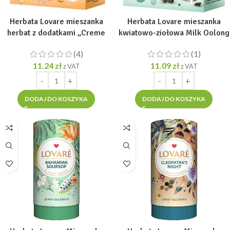
Herbata Lovare mieszanka
Herbata Lovare mieszanka
herbat z dodatkami „Creme
kwiatowo-ziołowa Milk Oolong
Brulee” [15 piram. po 2gr]
Tea 15 piramidek po 2g
(4)
(1)
11.24
zł
11.09
zł
z VAT
z VAT
DODAJ DO KOSZYKA
DODAJ DO KOSZYKA