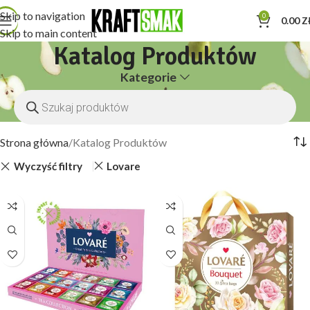
Skip to navigation
0
0.00
Z
Skip to main content
Katalog Produktów
Kategorie
Strona główna
Katalog Produktów
Wyczyść filtry
Lovare