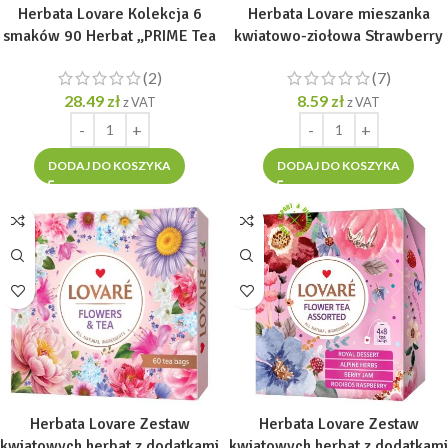
Herbata Lovare Kolekcja 6
Herbata Lovare mieszanka
smaków 90 Herbat „PRIME Tea
kwiatowo-ziołowa Strawberry
Set” [90 tor. po 2g]
Marshmallow 24 torebki po
(2)
(7)
1,5gr
28.49
zł
8.59
zł
z VAT
z VAT
DODAJ DO KOSZYKA
DODAJ DO KOSZYKA
Herbata Lovare Zestaw
Herbata Lovare Zestaw
kwiatowych herbat z dodatkami
kwiatowych herbat z dodatkami