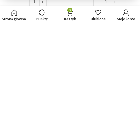
0
DODAJ DO KOSZYKA
DODAJ DO KOSZYKA
Strona główna
Punkty
Koszyk
Ulubione
Moje konto
Herbata Lovare mieszanka
Herbata Lovare mieszanka
ekspresowa „Passion Fruit”
ziołowa ekspresowa „1001
[24tor. x 2g]
Noc” [24tor. x 1.5g]
(3)
(2)
8.88
zł
8.88
zł
z VAT
z VAT