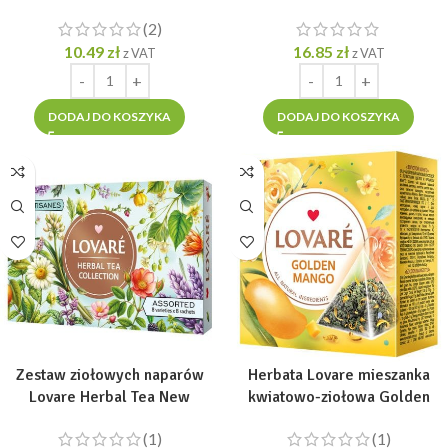
piram. po 2gr]
TUBA = 80g]
(2)
10.49
zł
16.85
zł
z VAT
z VAT
DODAJ DO KOSZYKA
DODAJ DO KOSZYKA
Zestaw ziołowych naparów
Herbata Lovare mieszanka
Lovare Herbal Tea New
kwiatowo-ziołowa Golden
Collection 8 smaków 56 tor
Mango 15 piramidek po 2g
(1)
(1)