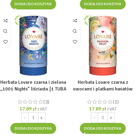
DODAJ DO KOSZYKA
DODAJ DO KOSZYKA
Herbata Lovare czarna i zielona
Herbata Lovare czarna z
„1001 Nights” liściasta [1 TUBA
owocami i platkami kwiatów
= 80g]
„Passion Fruit” liściasta [1
(3)
(1)
TUBA = 80g]
17.89
zł
17.89
zł
z VAT
z VAT
DODAJ DO KOSZYKA
DODAJ DO KOSZYKA