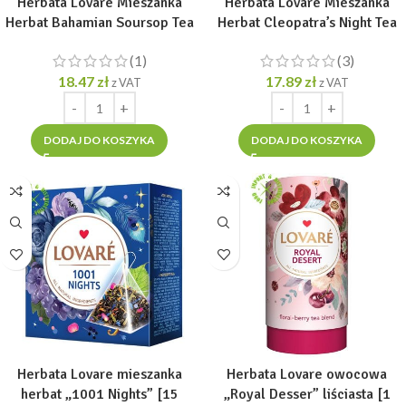
Herbata Lovare Mieszanka
Herbata Lovare Mieszanka
Herbat Bahamian Soursop Tea
Herbat Cleopatra’s Night Tea
liściasta TUBA 80g
liściasta TUBA 80g
(1)
(3)
18.47
zł
17.89
zł
z VAT
z VAT
DODAJ DO KOSZYKA
DODAJ DO KOSZYKA
Herbata Lovare mieszanka
Herbata Lovare owocowa
herbat „1001 Nights” [15
„Royal Desser” liściasta [1