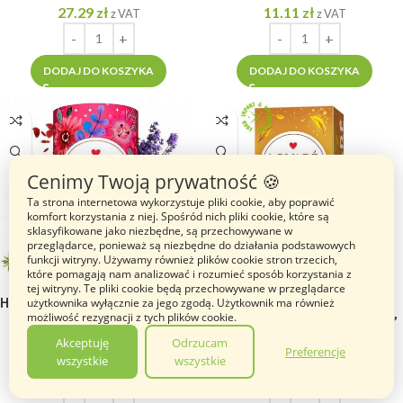
27.29
zł
11.11
zł
z VAT
z VAT
DODAJ DO KOSZYKA
DODAJ DO KOSZYKA
Cenimy Twoją prywatność 🍪
Ta strona internetowa wykorzystuje pliki cookie, aby poprawić
komfort korzystania z niej. Spośród nich pliki cookie, które są
sklasyfikowane jako niezbędne, są przechowywane w
przeglądarce, ponieważ są niezbędne do działania podstawowych
funkcji witryny. Używamy również plików cookie stron trzecich,
które pomagają nam analizować i rozumieć sposób korzystania z
tej witryny. Te pliki cookie będą przechowywane w przeglądarce
Herbata Lovare czarna z dzikimi
Herbata Lovare czarna
użytkownika wyłącznie za jego zgodą. Użytkownik ma również
możliwość rezygnacji z tych plików cookie.
jagodami „Love Blossom”
ekspresowa „Golden Ceylon”
liściasta [1 TUBA = 80g]
[24tor. x 2g]
Akceptuję
Odrzucam
Preferencje
(1)
(1)
wszystkie
wszystkie
17.98
zł
8.69
zł
z VAT
z VAT