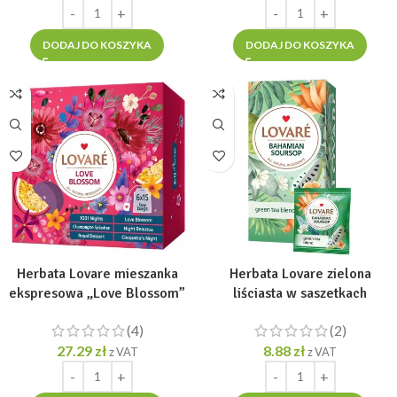
DODAJ DO KOSZYKA
DODAJ DO KOSZYKA
Herbata Lovare mieszanka
Herbata Lovare zielona
ekspresowa „Love Blossom”
liściasta w saszetkach
[90tor. x 2g]
Bahamian Soursop 24 tor x1,5g
(4)
(2)
27.29
zł
8.88
zł
z VAT
z VAT