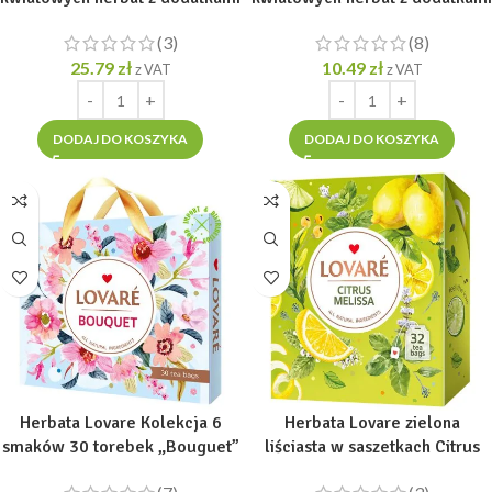
„FLOWERS TEA” [60 tor. po 2g]
„Assorted Flower” [32 tor. po
(3)
(8)
2g]
25.79
zł
10.49
zł
z VAT
z VAT
DODAJ DO KOSZYKA
DODAJ DO KOSZYKA
Herbata Lovare Kolekcja 6
Herbata Lovare zielona
smaków 30 torebek „Bouguet”
liściasta w saszetkach Citrus
[30 tor. po 2g]
Melissa 32 tor po 1,5g