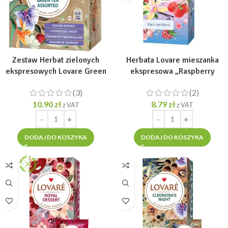
Zestaw Herbat zielonych
Herbata Lovare mieszanka
ekspresowych Lovare Green
ekspresowa „Raspberry
Tea Assorted 32 tor x 2gr
Vanilla” [24tor. x 2gr]
(3)
(2)
10.90
zł
8.79
zł
z VAT
z VAT
DODAJ DO KOSZYKA
DODAJ DO KOSZYKA