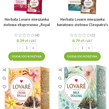
Herbata Lovare mieszanka
Herbata Lovare mieszanka
ziołowa ekspresowa „Royal
kwiatowo-ziołowa Cleopatra’s
Desser” [24tor. x 1.5g]
Night Tea 24 torebki po 1,5gr
(4)
(1)
8.29
zł
8.79
zł
z VAT
z VAT
DODAJ DO KOSZYKA
DODAJ DO KOSZYKA