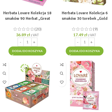
Herbata Lovare Kolekcja 18
Herbata Lovare Kolekcja 6
smaków 90 Herbat „Great
smaków 30 torebek „Gold
Partea Collection” [90 tor. po
Bouquet” [30 tor. po 2g]
(20)
(9)
2g]
36.89
zł
17.49
zł
z VAT
z VAT
DODAJ DO KOSZYKA
DODAJ DO KOSZYKA