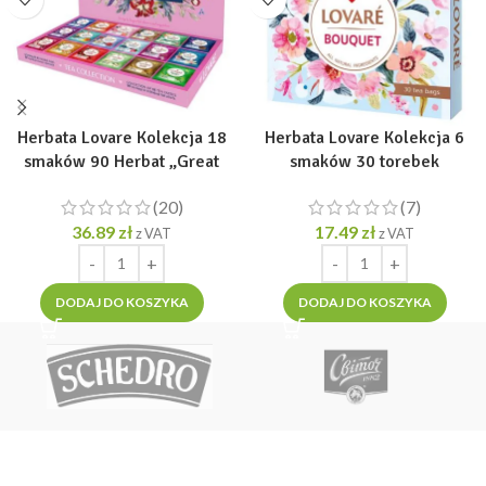
Herbata Lovare Kolekcja 18
Herbata Lovare Kolekcja 6
smaków 90 Herbat „Great
smaków 30 torebek
Partea Collection” [90 tor. po
„Bouguet” [30 tor. po 2g]
(20)
(7)
2g]
36.89
zł
17.49
zł
z VAT
z VAT
DODAJ DO KOSZYKA
DODAJ DO KOSZYKA