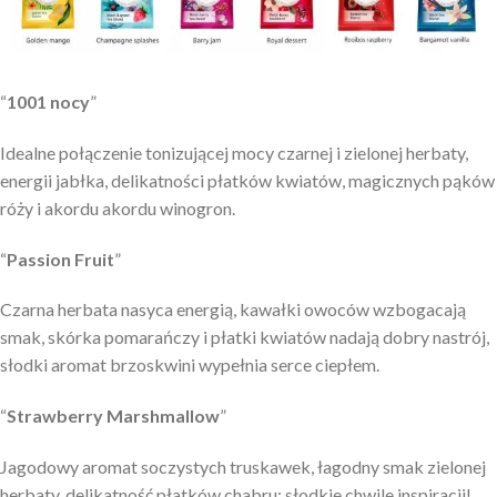
“
1001 nocy
”
Idealne połączenie tonizującej mocy czarnej i zielonej herbaty,
energii jabłka, delikatności płatków kwiatów, magicznych pąków
róży i akordu akordu winogron.
“
Passion Fruit
”
Czarna herbata nasyca energią, kawałki owoców wzbogacają
smak, skórka pomarańczy i płatki kwiatów nadają dobry nastrój,
słodki aromat brzoskwini wypełnia serce ciepłem.
“
Strawberry Marshmallow
”
Jagodowy aromat soczystych truskawek, łagodny smak zielonej
herbaty, delikatność płatków chabru: słodkie chwile inspiracji!