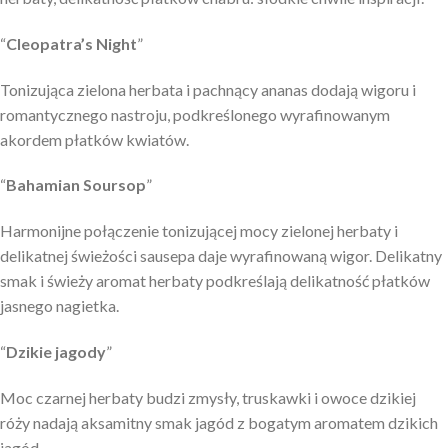
“
Cleopatra’s Night
”
Tonizująca zielona herbata i pachnący ananas dodają wigoru i
romantycznego nastroju, podkreślonego wyrafinowanym
akordem płatków kwiatów.
“
Bahamian Soursop
”
Harmonijne połączenie tonizującej mocy zielonej herbaty i
delikatnej świeżości sausepa daje wyrafinowaną wigor. Delikatny
smak i świeży aromat herbaty podkreślają delikatność płatków
jasnego nagietka.
“
Dzikie jagody
”
Moc czarnej herbaty budzi zmysły, truskawki i owoce dzikiej
róży nadają aksamitny smak jagód z bogatym aromatem dzikich
jagód.