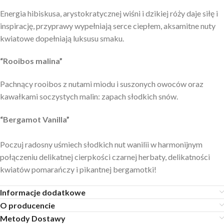
Energia hibiskusa, arystokratycznej wiśni i dzikiej róży daje siłę i
inspirację, przyprawy wypełniają serce ciepłem, aksamitne nuty
kwiatowe dopełniają luksusu smaku.
“Rooibos malina”
Pachnący rooibos z nutami miodu i suszonych owoców oraz
kawałkami soczystych malin: zapach słodkich snów.
“Bergamot Vanilla”
Poczuj radosny uśmiech słodkich nut wanilii w harmonijnym
połączeniu delikatnej cierpkości czarnej herbaty, delikatności
kwiatów pomarańczy i pikantnej bergamotki!
Informacje dodatkowe
O producencie
Metody Dostawy