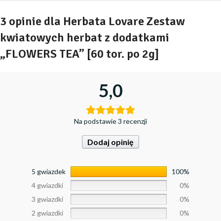
3 opinie dla
Herbata Lovare Zestaw
kwiatowych herbat z dodatkami
„FLOWERS TEA” [60 tor. po 2g]
5,0
Na podstawie 3 recenzji
Dodaj opinię
5 gwiazdek
100%
4 gwiazdki
0%
3 gwiazdki
0%
2 gwiazdki
0%