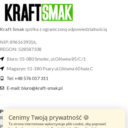
Kraft Smak
spółka z ograniczoną odpowiedzialnością
NIP: 8961639316,
REGON: 528587338
Biuro: 55-080 Smolec, ul.Główna 85/C/1
Magazyn: 51-180 Psary ul.Główna 60 hala C
Tel: +48 576 017 311
E-mail: biuro@kraft-smak.pl
Przydatne linki
Cenimy Twoją prywatność 🍪
Regulamin sklepu
Ta strona internetowa wykorzystuje pliki cookie, aby poprawić
Polityka prywatności