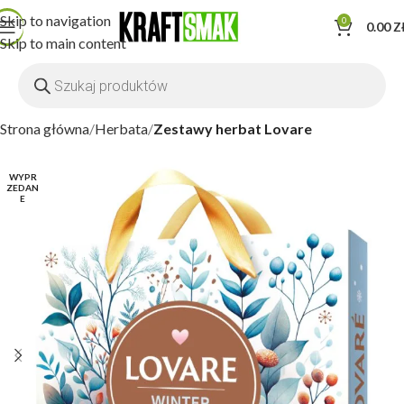
Skip to navigation
0
0.00
Z
Skip to main content
Strona główna
Herbata
Zestawy herbat Lovare
WYPR
ZEDAN
E