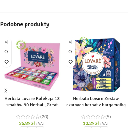
Podobne produkty
Herbata Lovare Kolekcja 18
Herbata Lovare Zestaw
smaków 90 Herbat „Great
czarnych herbat z bargamotką
Partea Collection” [90 tor. po
„Assorted Bergamot” [32 tor.
(20)
(5)
2g]
po 2g]
36.89
zł
10.29
zł
z VAT
z VAT