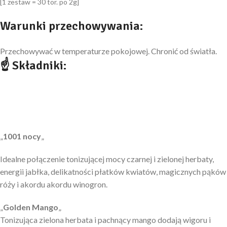
[1 zestaw = 30 tor. po 2g]
Warunki przechowywania:
Przechowywać w temperaturze pokojowej. Chronić od światła.
☝ Składniki:
„
1001 nocy
„
Idealne połączenie tonizującej mocy czarnej i zielonej herbaty,
energii jabłka, delikatności płatków kwiatów, magicznych pąków
róży i akordu akordu winogron.
„
Golden Mango
„
Tonizująca zielona herbata i pachnący mango dodają wigoru i