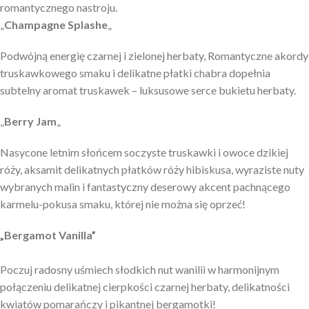
romantycznego nastroju.
„
Champagne Splashe
„
Podwójną energię czarnej i zielonej herbaty, Romantyczne akordy
truskawkowego smaku i delikatne płatki chabra dopełnia
subtelny aromat truskawek – luksusowe serce bukietu herbaty.
„
Berry Jam
„
Nasycone letnim słońcem soczyste truskawki i owoce dzikiej
róży, aksamit delikatnych płatków róży hibiskusa, wyraziste nuty
wybranych malin i fantastyczny deserowy akcent pachnącego
karmelu-pokusa smaku, której nie można się oprzeć!
„Bergamot Vanilla”
Poczuj radosny uśmiech słodkich nut wanilii w harmonijnym
połączeniu delikatnej cierpkości czarnej herbaty, delikatności
kwiatów pomarańczy i pikantnej bergamotki!