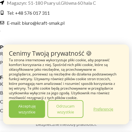
Magazyn: 51-180 Psary ul.Główna 60 hala C
Tel: +48 576 017 311
E-mail: biuro@kraft-smak.pl
Przydatne linki
Cenimy Twoją prywatność 🍪
Regulamin sklepu
Ta strona internetowa wykorzystuje pliki cookie, aby poprawić
Polityka prywatności
komfort korzystania z niej. Spośród nich pliki cookie, które są
sklasyfikowane jako niezbędne, są przechowywane w
przeglądarce, ponieważ są niezbędne do działania podstawowych
Footer menu
funkcji witryny. Używamy również plików cookie stron trzecich,
Katalog Produktów
które pomagają nam analizować i rozumieć sposób korzystania z
tej witryny. Te pliki cookie będą przechowywane w przeglądarce
Blog
użytkownika wyłącznie za jego zgodą. Użytkownik ma również
możliwość rezygnacji z tych plików cookie.
O nas
Akceptuję
Odrzucam
Preferencje
Opinie
wszystkie
wszystkie
Bezpieczne metody płatności:
Herbata Lovare