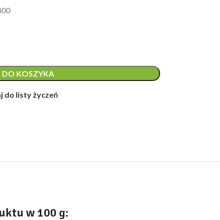
400
 DO KOSZYKA
 do listy życzeń
uktu w 100 g: