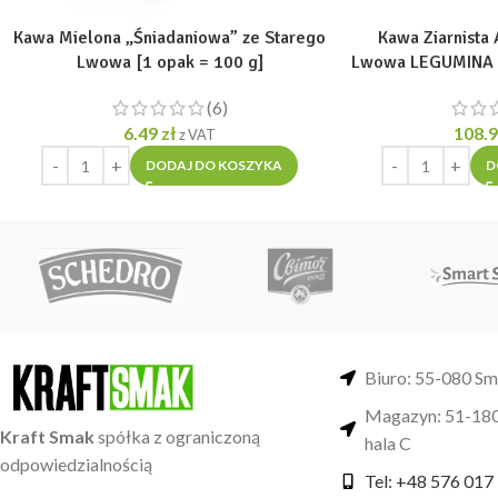
Kawa Mielona „Śniadaniowa” ze Starego
Kawa Ziarnista 
Lwowa [1 opak = 100 g]
Lwowa LEGUMINA s
(6)
6.49
zł
108.
z VAT
DODAJ DO KOSZYKA
D
Biuro: 55-080 Sm
Magazyn: 51-180
Kraft Smak
spółka z ograniczoną
hala C
odpowiedzialnością
Tel: +48 576 017