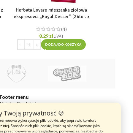
 z
Herbata Lovare mieszanka ziołowa
Kawa Mielo
o
ekspresowa „Royal Desser” [24tor. x
Starego Lw
1.5g]
(4)
7
8.29
zł
z VAT
DODAJ DO KOSZYKA
Footer menu
Katalog Produktów
 Twoją prywatność 🍪
Blog
nternetowa wykorzystuje pliki cookie, aby poprawić komfort
O nas
z niej. Spośród nich pliki cookie, które są sklasyfikowane jako
Opinie
 są przechowywane w przeglądarce, ponieważ są niezbędne do