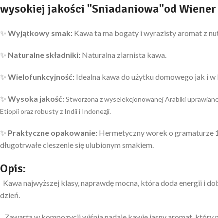
wysokiej jakości "Sniadaniowa"od Wiener
✨
Wyjątkowy
smak:
Kawa ta ma bogaty i wyrazisty aromat z nut
✨
Naturalne składniki:
Naturalna ziarnista kawa.
✨
Wielofunkcyjność:
Idealna kawa do użytku domowego jak i w 
✨
Wysoka jakość:
Stworzona z wyselekcjonowanej Arabiki uprawianej 
Etiopii oraz robusty z Indii i Indonezji.
✨
Praktyczne opakowanie:
Hermetyczny worek o gramaturze 1
długotrwałe cieszenie się ulubionym smakiem.
Opis:
Kawa najwyższej klasy, naprawdę mocna, która doda energii i dob
dzień.
Zawarta w kompozycji wiśnia nadaje kawie jasny aromat, który n