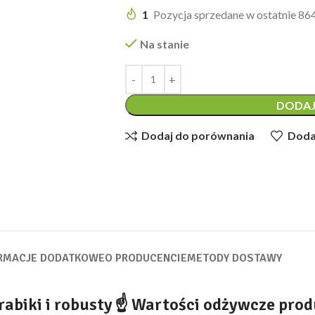
1
Pozycja sprzedane w ostatnie 86
Na stanie
DODAJ
Dodaj do porównania
Dodaj
RMACJE DODATKOWE
O PRODUCENCIE
METODY DOSTAWY
abiki i robusty
☝ Wartości odżywcze prod