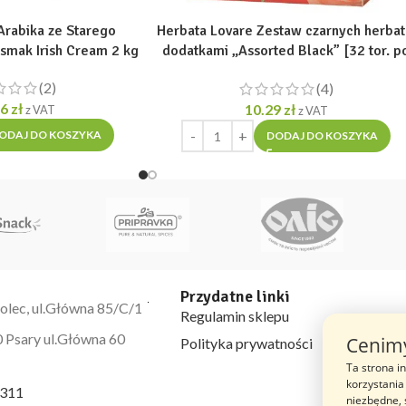
Arabika ze Starego
Herbata Lovare Zestaw czarnych herbat
mak Irish Cream 2 kg
dodatkami „Assorted Black” [32 tor. p
2g]
(2)
(4)
96
zł
10.29
zł
z VAT
z VAT
ODAJ DO KOSZYKA
DODAJ DO KOSZYKA
Przydatne linki
olec, ul.Główna 85/C/1
Regulamin sklepu
 Psary ul.Główna 60
Cenimy
Polityka prywatności
Ta strona i
korzystania 
 311
niezbędne,