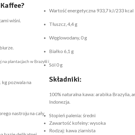
 Kaffee?
Wartość energetyczna 933,7 kJ/233 kcal
ami wiśni.
Tłuszcz, 4,4 g
Węglowodany, 0 g
biurze.
Białko 6,1 g
na plantacjach w Brazylii i
Sól 0 g
Składniki:
 kg pozwala na
100% naturalna kawa: arabika Brazylia, ar
Indonezja.
rego nastroju na cały
Stopień palenia: średni
Zawartość kofeiny: wysoka
Rodzaj: kawa ziarnista
a bazie delikatnej