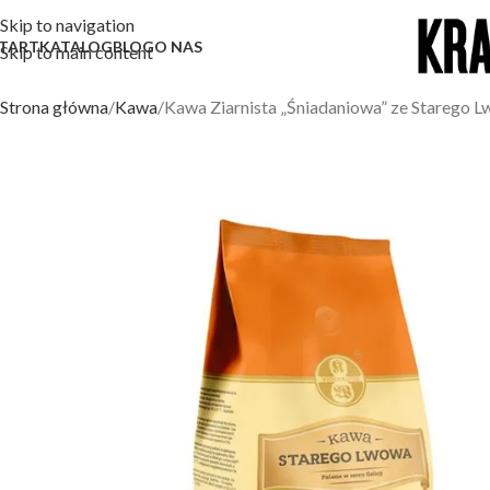
Skip to navigation
TART
KATALOG
BLOG
O NAS
Skip to main content
Strona główna
Kawa
Kawa Ziarnista „Śniadaniowa” ze Starego L