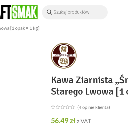
wowa [1 opak = 1 kg]
Kawa Ziarnista „Ś
Starego Lwowa [1 
(
4
opinie klienta)
56.49
zł
z VAT