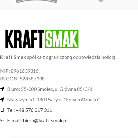
Kraft Smak
spółka z ograniczoną odpowiedzialnością
NIP: 8961639316,
REGON: 528587338
Biuro: 55-080 Smolec, ul.Główna 85/C/1
Magazyn: 51-180 Psary ul.Główna 60 hala C
Tel: +48 576 017 311
E-mail: biuro@kraft-smak.pl