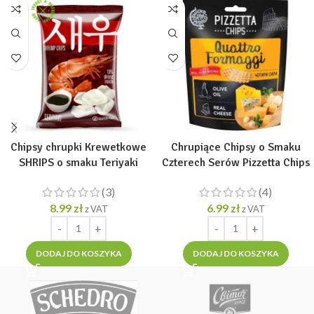
Chipsy chrupki Krewetkowe
Chrupiące Chipsy o Smaku
SHRIPS o smaku Teriyaki
Czterech Serów Pizzetta Chips
pikantne 50g
Formaggi 70g
(3)
(4)
8.99
zł
6.99
zł
z VAT
z VAT
DODAJ DO KOSZYKA
DODAJ DO KOSZYKA