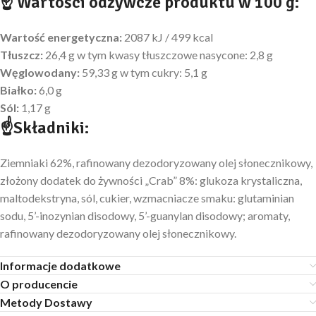
☝ Wartości odżywcze produktu w 100 g:
Wartość energetyczna:
2087 kJ / 499 kcal
Tłuszcz:
26,4 g w tym kwasy tłuszczowe nasycone: 2,8 g
Węglowodany:
59,33 g w tym cukry: 5,1 g
Białko:
6,0 g
Sól:
1,17 g
☝Składniki:
Ziemniaki 62%, rafinowany dezodoryzowany olej słonecznikowy,
złożony dodatek do żywności „Crab” 8%: glukoza krystaliczna,
maltodekstryna, sól, cukier, wzmacniacze smaku: glutaminian
sodu, 5’-inozynian disodowy, 5’-guanylan disodowy; aromaty,
rafinowany dezodoryzowany olej słonecznikowy.
Informacje dodatkowe
O producencie
Metody Dostawy