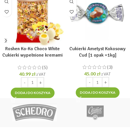
Roshen Ko-Ko Choco White
Cukierki Ametyst Kokosowy
Cukierki wypełnione kremami
Cud [1 opak =1kg]
1 kg
(3)
(5)
45.00
zł
40.99
zł
z VAT
z VAT
DODAJ DO KOSZYKA
DODAJ DO KOSZYKA