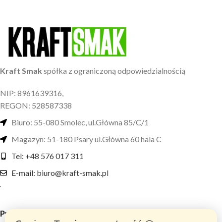
Kraft Smak
spółka z ograniczoną odpowiedzialnością
NIP: 8961639316,
REGON: 528587338
Biuro: 55-080 Smolec, ul.Główna 85/C/1
Magazyn: 51-180 Psary ul.Główna 60 hala C
Tel: +48 576 017 311
E-mail: biuro@kraft-smak.pl
Przydatne linki