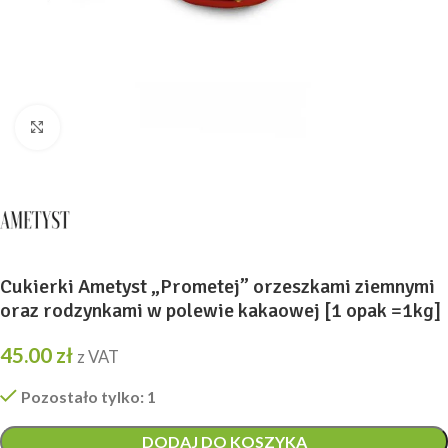
Kliknij, aby powiększyć
Cukierki Ametyst „Prometej” orzeszkami ziemnymi
oraz rodzynkami w polewie kakaowej [1 opak =1kg]
45.00
zł
z VAT
Pozostało tylko: 1
DODAJ DO KOSZYKA