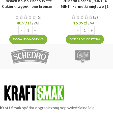
Roshen Ko-Ko Choco White
Cukierki Roshen „MINTEX
Cukierki wypełnione kremami
MINT” karmelki miętowe [1
1 kg
opak =1kg]
(5)
(2)
40.99
zł
16.99
zł
z VAT
z VAT
DODAJ DO KOSZYKA
DODAJ DO KOSZYKA
Kraft Smak
spółka z ograniczoną odpowiedzialnością