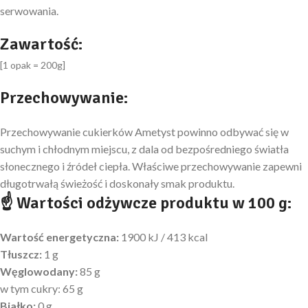
serwowania.
Zawartość:
[1 opak = 200g]
Przechowywanie:
Przechowywanie cukierków Ametyst powinno odbywać się w
suchym i chłodnym miejscu, z dala od bezpośredniego światła
słonecznego i źródeł ciepła. Właściwe przechowywanie zapewni
długotrwałą świeżość i doskonały smak produktu.
☝ Wartości odżywcze produktu w 100 g:
Wartość energetyczna:
1900 kJ / 413 kcal
Tłuszcz:
1 g
Węglowodany:
85 g
w tym cukry: 65 g
Białko:
0 g