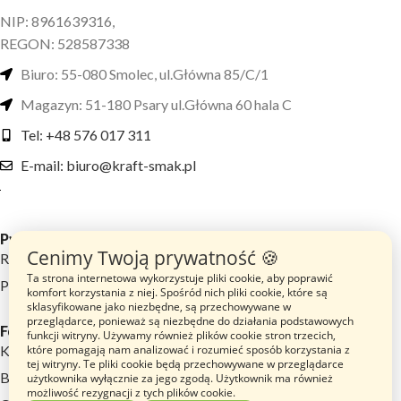
NIP: 8961639316,
REGON: 528587338
Biuro: 55-080 Smolec, ul.Główna 85/C/1
Magazyn: 51-180 Psary ul.Główna 60 hala C
Tel: +48 576 017 311
E-mail: biuro@kraft-smak.pl
Przydatne linki
Cenimy Twoją prywatność 🍪
Regulamin sklepu
Ta strona internetowa wykorzystuje pliki cookie, aby poprawić
Polityka prywatności
komfort korzystania z niej. Spośród nich pliki cookie, które są
sklasyfikowane jako niezbędne, są przechowywane w
przeglądarce, ponieważ są niezbędne do działania podstawowych
Footer menu
funkcji witryny. Używamy również plików cookie stron trzecich,
które pomagają nam analizować i rozumieć sposób korzystania z
Katalog Produktów
tej witryny. Te pliki cookie będą przechowywane w przeglądarce
Blog
użytkownika wyłącznie za jego zgodą. Użytkownik ma również
możliwość rezygnacji z tych plików cookie.