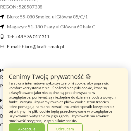
REGON: 528587338
Biuro: 55-080 Smolec, ul.Główna 85/C/1
Magazyn: 51-180 Psary ul.Główna 60 hala C
Tel: +48 576 017 311
E-mail: biuro@kraft-smak.pl
Przydatne linki
Cenimy Twoją prywatność 🍪
Regulamin sklepu
Ta strona internetowa wykorzystuje pliki cookie, aby poprawić
Polityka prywatności
komfort korzystania z niej. Spośród nich pliki cookie, które są
sklasyfikowane jako niezbędne, są przechowywane w
przeglądarce, ponieważ są niezbędne do działania podstawowych
Footer menu
funkcji witryny. Używamy również plików cookie stron trzecich,
które pomagają nam analizować i rozumieć sposób korzystania z
Katalog Produktów
tej witryny. Te pliki cookie będą przechowywane w przeglądarce
Blog
użytkownika wyłącznie za jego zgodą. Użytkownik ma również
możliwość rezygnacji z tych plików cookie.
O nas
Akceptuję
Odrzucam