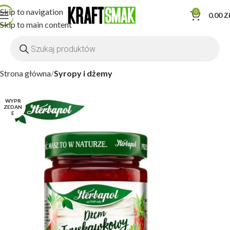
Skip to navigation
0
0.00
Z
Skip to main content
Strona główna
Syropy i dżemy
WYPR
ZEDAN
E