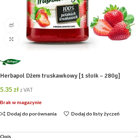
widok produktu 360
Kliknij, aby powiększyć
Herbapol Dżem truskawkowy [1 słoik – 280g]
5.35
zł
z VAT
Brak w magazynie
Dodaj do porównania
Dodaj do listy życzeń
Opis