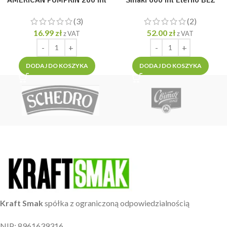
Eterno BEZ CHEMII Korzenny
CHEMII
(3)
(2)
16.99
zł
52.00
zł
z VAT
z VAT
DODAJ DO KOSZYKA
DODAJ DO KOSZYKA
Kraft Smak
spółka z ograniczoną odpowiedzialnością
NIP: 8961639316,