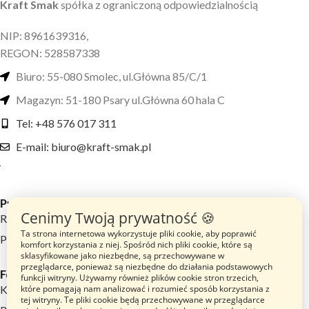
Kraft Smak
spółka z ograniczoną odpowiedzialnością
NIP: 8961639316,
REGON: 528587338
Biuro: 55-080 Smolec, ul.Główna 85/C/1
Magazyn: 51-180 Psary ul.Główna 60 hala C
Tel: +48 576 017 311
E-mail: biuro@kraft-smak.pl
Przydatne linki
Cenimy Twoją prywatność 🍪
Regulamin sklepu
Ta strona internetowa wykorzystuje pliki cookie, aby poprawić
Polityka prywatności
komfort korzystania z niej. Spośród nich pliki cookie, które są
sklasyfikowane jako niezbędne, są przechowywane w
przeglądarce, ponieważ są niezbędne do działania podstawowych
Footer menu
funkcji witryny. Używamy również plików cookie stron trzecich,
które pomagają nam analizować i rozumieć sposób korzystania z
Katalog Produktów
tej witryny. Te pliki cookie będą przechowywane w przeglądarce