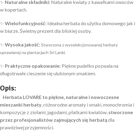
✨
Naturalne składniki:
Naturalne kwiaty z kawałkami owoców
w kopertach.
✨
Wielofunkcyjność:
Idealna herbata do użytku domowego jak i
w biurze. Świetny prezent dla bliskiej osoby.
✨
Wysoka jakość:
Stworzona z wyselekcjonowanej herbaty
uprawianej na plantacjach Sri Lanki.
✨
Praktyczne opakowanie:
Piękne pudełko pozwala na
długotrwałe cieszenie się ulubionym smakiem.
Opis:
Herbata LOVARE to piękne, naturalne i nowoczesne
mieszanki herbaty
, różnorodne aromaty i smaki, monochromia i
kompozycje z ziołami, jagodami, płatkami kwiatów,
stworzone
przez profesjonalistów zajmujących się herbatą
dla
prawdziwej przyjemności.