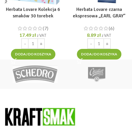
Herbata Lovare Kolekcja 6
Herbata Lovare czarna
smaków 30 torebek
ekspresowa „EARL GRAY”
„Bouguet” [30 tor. po 2g]
[24tor. x 2g]
(7)
(6)
17.49
zł
8.89
zł
z VAT
z VAT
DODAJ DO KOSZYKA
DODAJ DO KOSZYKA