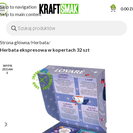
Skip to navigation
0
0.00
Z
Skip to main content
Strona główna
Herbata
Herbata ekspresowa w kopertach 32 szt
WYPR
ZEDAN
E