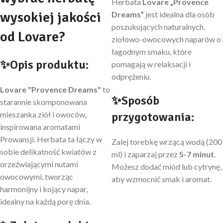
Herbata
Lovare „Provence
wysokiej jakości
Dreams”
jest idealna dla osób
poszukujących naturalnych,
od Lovare?
ziołowo-owocowych naparów o
łagodnym smaku, które
✨Opis produktu:
pomagają w relaksacji i
odprężeniu.
Lovare "Provence Dreams"
to
✨Sposób
starannie skomponowana
mieszanka ziół i owoców,
przygotowania:
inspirowana aromatami
Prowansji. Herbata ta łączy w
Zalej torebkę wrzącą wodą (200
sobie delikatność kwiatów z
ml) i zaparzaj przez
5-7 minut
.
orzeźwiającymi nutami
Możesz dodać miód lub cytrynę,
owocowymi, tworząc
aby wzmocnić smak i aromat.
harmonijny i kojący napar,
idealny na każdą porę dnia.