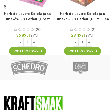
Herbata Lovare Kolekcja 18
Herbata Lovare Kolekcja 6
smaków 90 Herbat „Great
smaków 90 Herbat „PRIME Tea
Partea Collection” [90 tor. po
Set” [90 tor. po 2g]
(20)
(2)
2g]
36.89
zł
28.49
zł
z VAT
z VAT
DODAJ DO KOSZYKA
DODAJ DO KOSZYKA