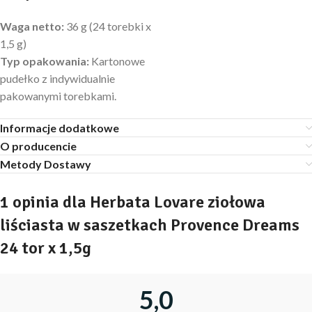
Waga netto:
36 g (24 torebki x
1,5 g)
Typ opakowania:
Kartonowe
pudełko z indywidualnie
pakowanymi torebkami.
Informacje dodatkowe
O producencie
Metody Dostawy
1 opinia dla
Herbata Lovare ziołowa
liściasta w saszetkach Provence Dreams
24 tor x 1,5g
5,0