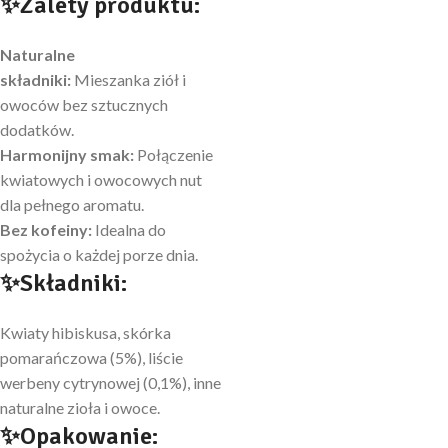
✨Zalety produktu:
Naturalne
składniki:
Mieszanka ziół i
owoców bez sztucznych
dodatków.
Harmonijny smak:
Połączenie
kwiatowych i owocowych nut
dla pełnego aromatu.
Bez kofeiny:
Idealna do
spożycia o każdej porze dnia.
✨
Składniki:
Kwiaty hibiskusa, skórka
pomarańczowa (5%), liście
werbeny cytrynowej (0,1%), inne
naturalne zioła i owoce.
✨Opakowanie: