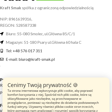
Kraft Smak
spółka z ograniczoną odpowiedzialnością
NIP: 8961639316,
REGON: 528587338
Biuro: 55-080 Smolec, ul.Główna 85/C/1
Magazyn: 51-180 Psary ul.Główna 60 hala C
Tel: +48 576 017 311
E-mail: biuro@kraft-smak.pl
Przydatne linki
Cenimy Twoją prywatność 🍪
Regulamin sklepu
Ta strona internetowa wykorzystuje pliki cookie, aby poprawić
Polityka prywatności
komfort korzystania z niej. Spośród nich pliki cookie, które są
sklasyfikowane jako niezbędne, są przechowywane w
przeglądarce, ponieważ są niezbędne do działania podstawowych
Footer menu
funkcji witryny. Używamy również plików cookie stron trzecich,
które pomagają nam analizować i rozumieć sposób korzystania z
Katalog Produktów