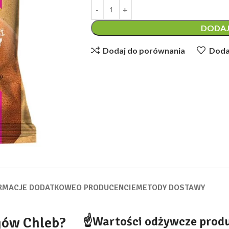
DODAJ
Dodaj do porównania
Dodaj
RMACJE DODATKOWE
O PRODUCENCIE
METODY DOSTAWY
☝
Wartości odżywcze produ
jów Chleb?