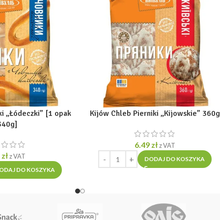
i „Łódeczki” [1 opak
Kijów Chleb Pierniki „Kijowskie” 360
340g]
6.49
zł
z VAT
9
zł
z VAT
DODAJ DO KOSZYKA
ODAJ DO KOSZYKA