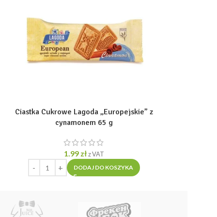
g
Ciastka Cukrowe Lagoda „Europejskie” z
Pierniki 
cynamonem 65 g
„Zaporoski
1.99
zł
5
z VAT
DODAJ DO KOSZYKA