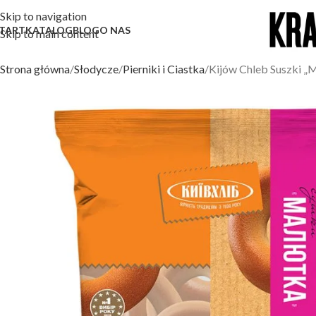
Skip to navigation
TART
KATALOG
BLOG
O NAS
Skip to main content
Strona główna
Słodycze
Pierniki i Ciastka
Kijów Chleb Suszki „