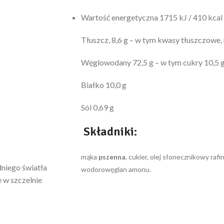
Wartość energetyczna 1715 kJ / 410 kcal
Tłuszcz, 8,6 g – w tym kwasy tłuszczowe,
Węglowodany 72,5 g – w tym cukry 10,5 
Białko 10,0 g
Sól 0,69 g
Składniki:
mąka
pszenna
, cukier, olej słonecznikowy raf
niego światła
wodorowęglan amonu.
 w szczelnie