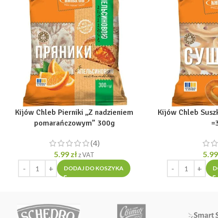
Kijów Chleb Pierniki „Z nadzieniem
Kijów Chleb Suszk
pomarańczowym” 300g
=
(4)
5.99
zł
5.9
z VAT
DODAJ DO KOSZYKA
D