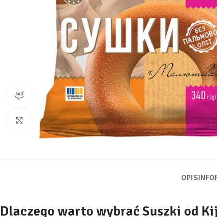
widok produktu 360
Kliknij, aby powiększyć
OPIS
INFO
Dlaczego warto wybrać Suszki od Ki