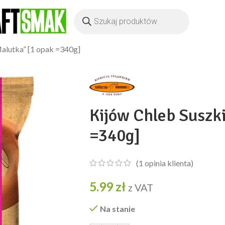
Malutka” [1 opak =340g]
Kijów Chleb Suszk
=340g]
(
1
opinia klienta)
5.99
zł
z VAT
Na stanie