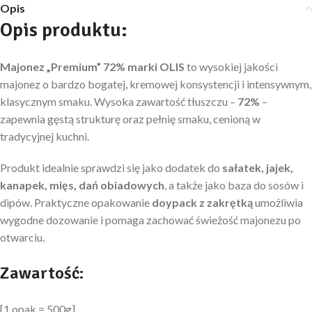
Opis
Opis produktu
:
Majonez „Premium” 72% marki OLIS
to wysokiej jakości
majonez o bardzo bogatej, kremowej konsystencji i intensywnym,
klasycznym smaku. Wysoka zawartość tłuszczu –
72%
–
zapewnia gęstą strukturę oraz pełnię smaku, cenioną w
tradycyjnej kuchni.
Produkt idealnie sprawdzi się jako dodatek do
sałatek, jajek,
kanapek, mięs, dań obiadowych
, a także jako baza do sosów i
dipów. Praktyczne opakowanie
doypack z zakrętką
umożliwia
wygodne dozowanie i pomaga zachować świeżość majonezu po
otwarciu.
Zawartość:
[1 opak = 500g]