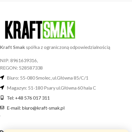
Kraft Smak
spółka z ograniczoną odpowiedzialnością
NIP: 8961639316,
REGON: 528587338
Biuro: 55-080 Smolec, ul.Główna 85/C/1
Magazyn: 51-180 Psary ul.Główna 60 hala C
Tel: +48 576 017 311
E-mail: biuro@kraft-smak.pl
Przydatne linki