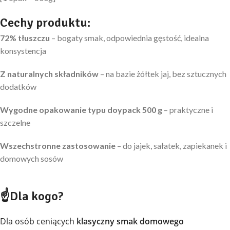
Cechy produktu:
72% tłuszczu
– bogaty smak, odpowiednia gęstość, idealna
konsystencja
Z naturalnych składników
– na bazie żółtek jaj, bez sztucznych
dodatków
Wygodne opakowanie typu doypack 500 g
– praktyczne i
szczelne
Wszechstronne zastosowanie
– do jajek, sałatek, zapiekanek i
domowych sosów
☝
Dla kogo?
Dla osób ceniących
klasyczny smak domowego