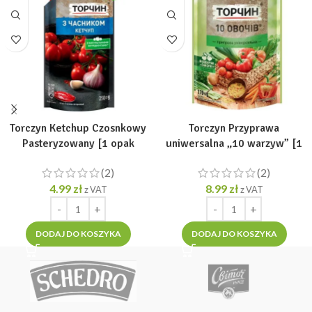
Torczyn Ketchup Czosnkowy
Torczyn Przyprawa
Pasteryzowany [1 opak
uniwersalna „10 warzyw” [1
=250g]
opak =170g]
(2)
(2)
4.99
zł
8.99
zł
z VAT
z VAT
DODAJ DO KOSZYKA
DODAJ DO KOSZYKA