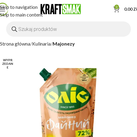
Skip to navigation
0
0.00
Z
Skip to main content
Strona główna
Kulinaria
Majonezy
WYPR
ZEDAN
E