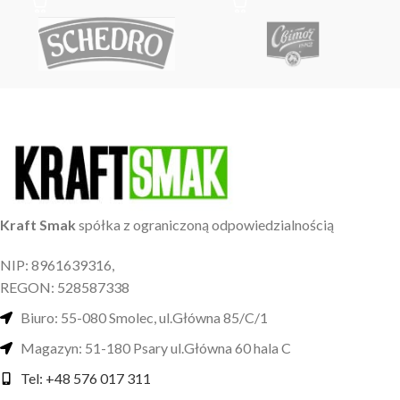
Kraft Smak
spółka z ograniczoną odpowiedzialnością
NIP: 8961639316,
REGON: 528587338
Biuro: 55-080 Smolec, ul.Główna 85/C/1
Magazyn: 51-180 Psary ul.Główna 60 hala C
Tel: +48 576 017 311