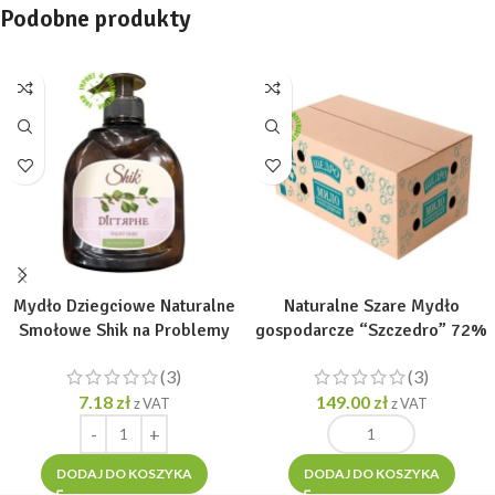
Podobne produkty
Mydło Dziegciowe Naturalne
Naturalne Szare Mydło
Smołowe Shik na Problemy
gospodarcze “Szczedro” 72%
Skórne w PLYNIE 300 ml
kostka 48 x 200g (Karton)
(3)
(3)
7.18
zł
149.00
zł
z VAT
z VAT
DODAJ DO KOSZYKA
DODAJ DO KOSZYKA