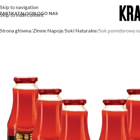
Skip to navigation
TART
KATALOG
BLOG
O NAS
Skip to main content
Strona główna
Zimne Napoje
Soki Naturalne
Sok pomidorowy natu