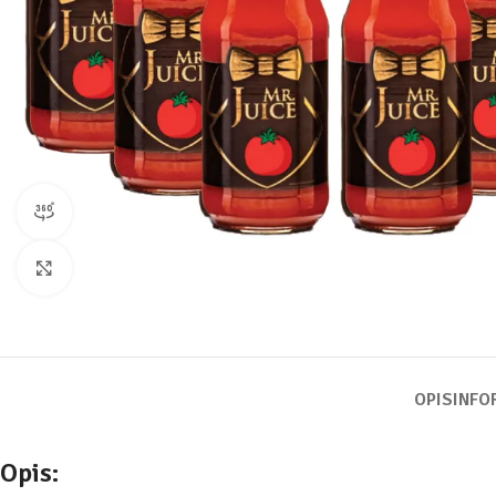
widok produktu 360
Kliknij, aby powiększyć
OPIS
INFO
Opis: