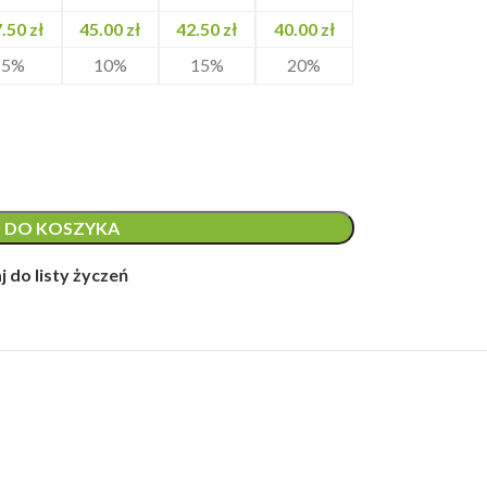
7.50
zł
45.00
zł
42.50
zł
40.00
zł
5%
10%
15%
20%
 DO KOSZYKA
 do listy życzeń