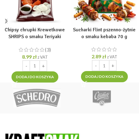
Chipsy chrupki Krewetkowe
Sucharki Flint pszenno-żytnie
SHRIPS o smaku Teriyaki
o smaku kebaba 70 g
pikantne 50g
(3)
2.89
zł
8.99
zł
z VAT
z VAT
DODAJ DO KOSZYKA
DODAJ DO KOSZYKA