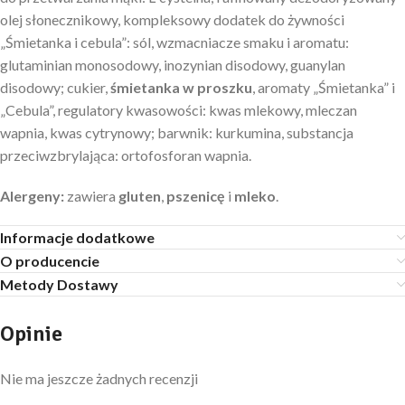
olej słonecznikowy, kompleksowy dodatek do żywności
„Śmietanka i cebula”: sól, wzmacniacze smaku i aromatu:
glutaminian monosodowy, inozynian disodowy, guanylan
disodowy; cukier,
śmietanka w proszku
, aromaty „Śmietanka” i
„Cebula”, regulatory kwasowości: kwas mlekowy, mleczan
wapnia, kwas cytrynowy; barwnik: kurkumina, substancja
przeciwzbrylająca: ortofosforan wapnia.
Alergeny:
zawiera
gluten
,
pszenicę
i
mleko
.
Informacje dodatkowe
O producencie
Metody Dostawy
Opinie
Nie ma jeszcze żadnych recenzji