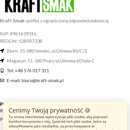
Kraft Smak
spółka z ograniczoną odpowiedzialnością
NIP: 8961639316,
REGON: 528587338
Biuro: 55-080 Smolec, ul.Główna 85/C/1
Magazyn: 51-180 Psary ul.Główna 60 hala C
Tel: +48 576 017 311
E-mail: biuro@kraft-smak.pl
Przydatne linki
Cenimy Twoją prywatność 🍪
Regulamin sklepu
Ta strona internetowa wykorzystuje pliki cookie, aby poprawić
Polityka prywatności
komfort korzystania z niej. Spośród nich pliki cookie, które są
sklasyfikowane jako niezbędne, są przechowywane w