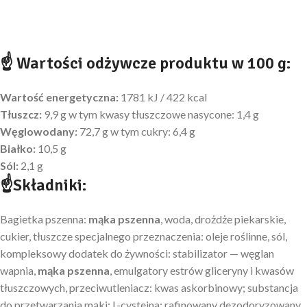
☝ Wartości odżywcze produktu w 100 g:
Wartość energetyczna:
1781 kJ / 422 kcal
Tłuszcz:
9,9 g w tym kwasy tłuszczowe nasycone: 1,4 g
Węglowodany:
72,7 g w tym cukry: 6,4 g
Białko:
10,5 g
Sól:
2,1 g
☝Składniki:
Bagietka pszenna:
mąka pszenna
, woda, drożdże piekarskie,
cukier, tłuszcze specjalnego przeznaczenia: oleje roślinne, sól,
kompleksowy dodatek do żywności: stabilizator — węglan
wapnia,
mąka pszenna
, emulgatory estrów gliceryny i kwasów
tłuszczowych, przeciwutleniacz: kwas askorbinowy; substancja
do przetwarzania mąki: L-cysteina; rafinowany dezodoryzowany