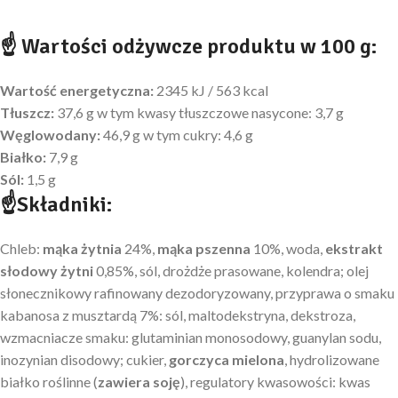
☝ Wartości odżywcze produktu w 100 g:
Wartość energetyczna:
2345 kJ / 563 kcal
Tłuszcz:
37,6 g w tym kwasy tłuszczowe nasycone: 3,7 g
Węglowodany:
46,9 g w tym cukry: 4,6 g
Białko:
7,9 g
Sól:
1,5 g
☝Składniki:
Chleb:
mąka żytnia
24%,
mąka pszenna
10%, woda,
ekstrakt
słodowy żytni
0,85%, sól, drożdże prasowane, kolendra; olej
słonecznikowy rafinowany dezodoryzowany, przyprawa o smaku
kabanosa z musztardą 7%: sól, maltodekstryna, dekstroza,
wzmacniacze smaku: glutaminian monosodowy, guanylan sodu,
inozynian disodowy; cukier,
gorczyca mielona
, hydrolizowane
białko roślinne (
zawiera soję
), regulatory kwasowości: kwas