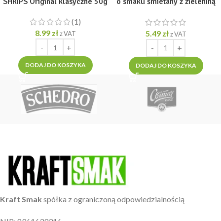
SHRIPS Original klasyczne 50g
o smaku śmietany z zieleniną
110 g
(1)
8.99
zł
5.49
zł
z VAT
z VAT
DODAJ DO KOSZYKA
DODAJ DO KOSZYKA
Kraft Smak
spółka z ograniczoną odpowiedzialnością