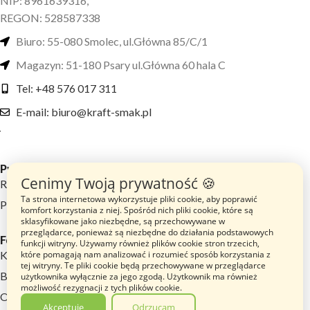
NIP: 8961639316,
REGON: 528587338
Biuro: 55-080 Smolec, ul.Główna 85/C/1
Magazyn: 51-180 Psary ul.Główna 60 hala C
Tel: +48 576 017 311
E-mail: biuro@kraft-smak.pl
Przydatne linki
Cenimy Twoją prywatność 🍪
Regulamin sklepu
Ta strona internetowa wykorzystuje pliki cookie, aby poprawić
Polityka prywatności
komfort korzystania z niej. Spośród nich pliki cookie, które są
sklasyfikowane jako niezbędne, są przechowywane w
przeglądarce, ponieważ są niezbędne do działania podstawowych
Footer menu
funkcji witryny. Używamy również plików cookie stron trzecich,
które pomagają nam analizować i rozumieć sposób korzystania z
Katalog Produktów
tej witryny. Te pliki cookie będą przechowywane w przeglądarce
Blog
użytkownika wyłącznie za jego zgodą. Użytkownik ma również
możliwość rezygnacji z tych plików cookie.
O nas
Akceptuję
Odrzucam