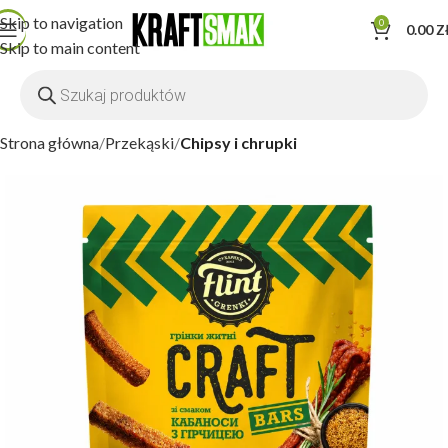
Skip to navigation
0
0.00
Z
Skip to main content
Strona główna
Przekąski
Chipsy i chrupki