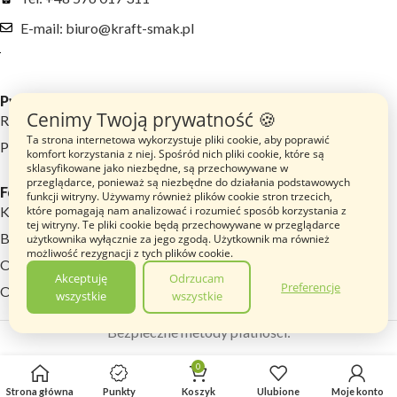
E-mail: biuro@kraft-smak.pl
Przydatne linki
Cenimy Twoją prywatność 🍪
Regulamin sklepu
Ta strona internetowa wykorzystuje pliki cookie, aby poprawić
Polityka prywatności
komfort korzystania z niej. Spośród nich pliki cookie, które są
sklasyfikowane jako niezbędne, są przechowywane w
przeglądarce, ponieważ są niezbędne do działania podstawowych
Footer menu
funkcji witryny. Używamy również plików cookie stron trzecich,
Katalog Produktów
które pomagają nam analizować i rozumieć sposób korzystania z
tej witryny. Te pliki cookie będą przechowywane w przeglądarce
Blog
użytkownika wyłącznie za jego zgodą. Użytkownik ma również
możliwość rezygnacji z tych plików cookie.
O nas
Akceptuję
Odrzucam
Preferencje
Opinie
wszystkie
wszystkie
Torczyn
Bezpieczne metody płatności:
Przyprawa
uniwersalna
12.49
zł
0
Na
„10
stanie
z VAT
Strona główna
Punkty
Koszyk
Ulubione
Moje konto
warzyw” [1