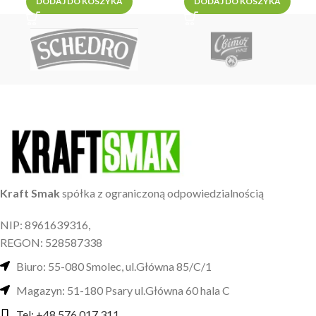
DODAJ DO KOSZYKA
DODAJ DO KOSZYKA
Kraft Smak
spółka z ograniczoną odpowiedzialnością
NIP: 8961639316,
REGON: 528587338
Biuro: 55-080 Smolec, ul.Główna 85/C/1
Magazyn: 51-180 Psary ul.Główna 60 hala C
Tel: +48 576 017 311