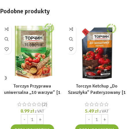
Podobne produkty
Torczyn Przyprawa
Torczyn Ketchup „Do
uniwersalna „10 warzyw” [1
Szaszłyka” Pasteryzowany [1
opak =170g]
opak =250g]
(2)
8.99
zł
5.49
zł
z VAT
z VAT