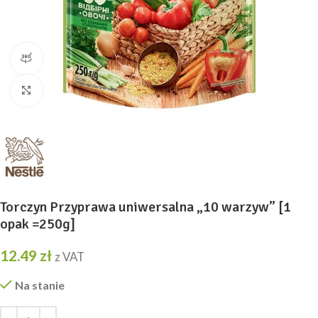
widok produktu 360
Kliknij, aby powiększyć
Torczyn Przyprawa uniwersalna „10 warzyw” [1
opak =250g]
12.49
zł
z VAT
Na stanie