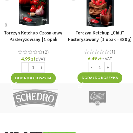
Torczyn Ketchup Czosnkowy
Torczyn Ketchup „Chili”
Pasteryzowany [1 opak
Pasteryzowany [1 opak =380g]
=250g]
(1)
(2)
6.49
zł
4.99
zł
z VAT
z VAT
DODAJ DO KOSZYKA
DODAJ DO KOSZYKA