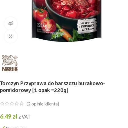
widok produktu 360
Kliknij, aby powiększyć
Torczyn Przyprawa do barszczu burakowo-
pomidorowy [1 opak =220g]
(
2
opinie klienta)
6.49
zł
z VAT