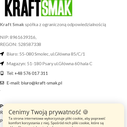
Kraft Smak
spółka z ograniczoną odpowiedzialnością
NIP: 8961639316,
REGON: 528587338
Biuro: 55-080 Smolec, ul.Główna 85/C/1
Magazyn: 51-180 Psary ul.Główna 60 hala C
Tel: +48 576 017 311
E-mail: biuro@kraft-smak.pl
Przydatne linki
Cenimy Twoją prywatność 🍪
Regulamin sklepu
Ta strona internetowa wykorzystuje pliki cookie, aby poprawić
Polityka prywatności
komfort korzystania z niej. Spośród nich pliki cookie, które są