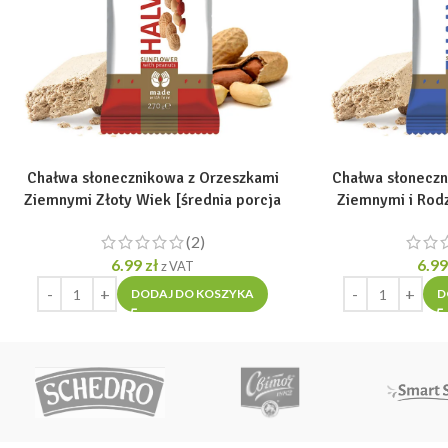
Chałwa słonecznikowa z Orzeszkami
Chałwa słoneczn
Ziemnymi Złoty Wiek [średnia porcja
Ziemnymi i Rod
270g]
[średnia 
(2)
6.99
zł
6.9
z VAT
DODAJ DO KOSZYKA
D