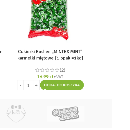
em
Cukierki Roshen „MINTEX MINT”
Chałwa Słone
karmelki miętowe [1 opak =1kg]
ZIEMNYMI Złot
(2)
16.99
zł
11
z VAT
DODAJ DO KOSZYKA