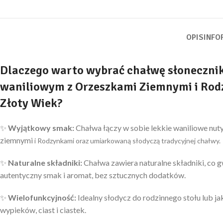
OPIS
INFO
Dlaczego warto wybrać chałwę słoneczni
waniliowym z Orzeszkami Ziemnymi i Rod
Złoty Wiek?
✨
Wyjątkowy
smak:
Chałwa łączy w sobie lekkie waniliowe nut
ziemnymi
i Rodzynkami
oraz umiarkowaną słodyczą tradycyjnej chałwy.
✨
Naturalne składniki:
Chałwa zawiera naturalne składniki, co 
autentyczny smak i aromat, bez sztucznych dodatków.
✨
Wielofunkcyjność:
Idealny słodycz do rodzinnego stołu lub j
wypieków, ciast i ciastek.