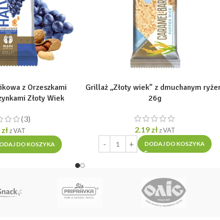
ikowa z Orzeszkami
Grillaż „Złoty wiek” z dmuchanym ryż
zynkami Złoty Wiek
26g
porcja 270g]
(3)
2.19
zł
9
zł
z VAT
z VAT
DODAJ DO KOSZYKA
ODAJ DO KOSZYKA