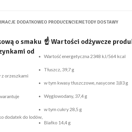
RMACJE DODATKOWE
O PRODUCENCIE
METODY DOSTAWY
kową o smaku
☝ Wartości odżywcze produk
zynkami od
Wartość energetyczna 2348 kJ/564 kcal
Tłuszcz, 39,7 g
y z orzeszkami
w tym kwasy tłuszczowe, nasycone 3,83 g
Węglowodany, 37,4 g
gwarantuje
w tym cukry 28,5 g
ako dodatek do lodów,
Białko 14,4 g