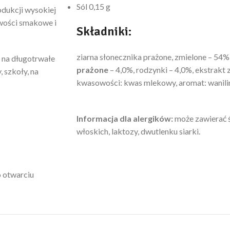
Sól 0,15 g
dukcji wysokiej
iwości smakowe i
Składniki:
ziarna słonecznika prażone, zmielone – 54%
 na długotrwałe
prażone
– 4,0%, rodzynki – 4,0%, ekstrakt z
 szkoły, na
kwasowości: kwas mlekowy, aromat: wanili
Informacja dla alergików:
może zawierać ś
włoskich, laktozy, dwutlenku siarki.
 otwarciu