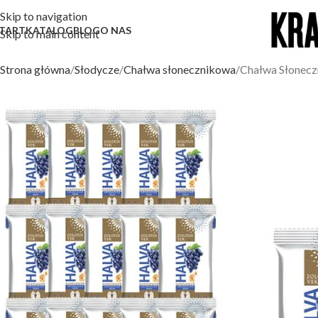
Skip to navigation
TART
KATALOG
BLOG
O NAS
Skip to main content
Strona główna
Słodycze
Chałwa słonecznikowa
Chałwa Słonec