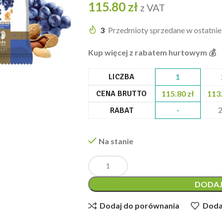
115.80
zł
z VAT
3
Przedmioty sprzedane w ostatni
Kup więcej z rabatem hurtowym 💰️
LICZBA
1
CENA BRUTTO
115.80
zł
113
-
RABAT
Na stanie
DODAJ
Dodaj do porównania
Dodaj