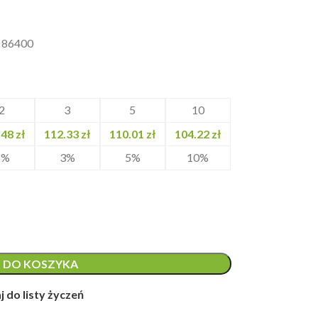
e 86400
2
3
5
10
.48
zł
112.33
zł
110.01
zł
104.22
zł
2%
3%
5%
10%
 DO KOSZYKA
 do listy życzeń