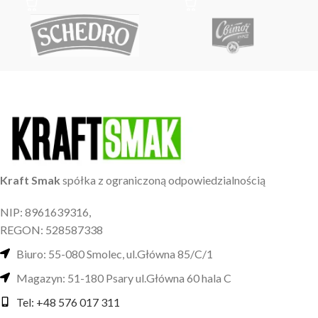
Kraft Smak
spółka z ograniczoną odpowiedzialnością
NIP: 8961639316,
REGON: 528587338
Biuro: 55-080 Smolec, ul.Główna 85/C/1
Magazyn: 51-180 Psary ul.Główna 60 hala C
Tel: +48 576 017 311