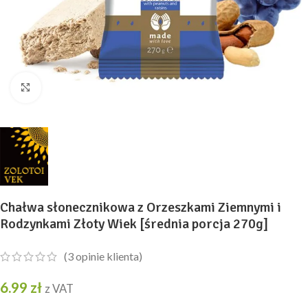
Kliknij, aby powiększyć
Chałwa słonecznikowa z Orzeszkami Ziemnymi i
Rodzynkami Złoty Wiek [średnia porcja 270g]
(
3
opinie klienta)
6.99
zł
z VAT