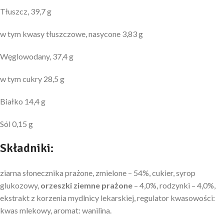
Tłuszcz, 39,7 g
w tym kwasy tłuszczowe, nasycone 3,83 g
Węglowodany, 37,4 g
w tym cukry 28,5 g
Białko 14,4 g
Sól 0,15 g
Składniki:
ziarna słonecznika prażone, zmielone – 54%, cukier, syrop
glukozowy,
orzeszki ziemne prażone
– 4,0%, rodzynki – 4,0%,
ekstrakt z korzenia mydlnicy lekarskiej, regulator kwasowości:
kwas mlekowy, aromat: wanilina.