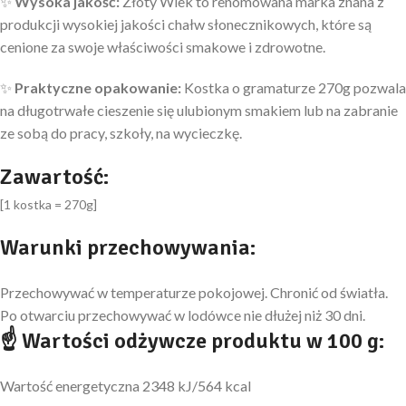
✨
Wysoka jakość:
Złoty Wiek to renomowana marka znana z
produkcji wysokiej jakości chałw słonecznikowych, które są
cenione za swoje właściwości smakowe i zdrowotne.
✨
Praktyczne opakowanie:
Kostka o gramaturze 270g pozwala
na długotrwałe cieszenie się ulubionym smakiem lub na zabranie
ze sobą do pracy, szkoły, na wycieczkę.
Zawartość:
[1 kostka = 270g]
Warunki przechowywania:
Przechowywać w temperaturze pokojowej. Chronić od światła.
Po otwarciu przechowywać w lodówce nie dłużej niż 30 dni.
☝ Wartości odżywcze produktu w 100 g:
Wartość energetyczna 2348 kJ/564 kcal