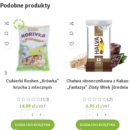
Podobne produkty
Cukierki Roshen „Krówka”
Chałwa słonecznikowa z Kakao
krucha z mlecznym
„Fantazja” Złoty Wiek [średnia
nadzieniem [1 opak =1kg]
porcja 270g]
(13)
(2)
14.89
zł
6.95
zł
z VAT
z VAT
DODAJ DO KOSZYKA
DODAJ DO KOSZYKA