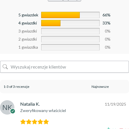
5 gwiazdek
66%
4 gwiazdki
33%
3 gwiazdki
0%
2 gwiazdki
0%
1 gwiazdka
0%
1-3 of 3 recenzje
Natalia K.
11/19/2025
Zweryfikowany właściciel