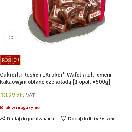
Kliknij, aby powiększyć
Cukierki Roshen „Kroker” Wafelki z kremem
kakaowym oblane czekoladą [1 opak =500g]
13.99
zł
z VAT
Brak w magazynie
Dodaj do porównania
Dodaj do listy życzeń