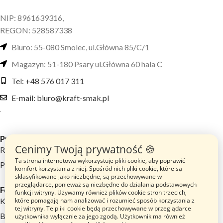
NIP: 8961639316,
REGON: 528587338
Biuro: 55-080 Smolec, ul.Główna 85/C/1
Magazyn: 51-180 Psary ul.Główna 60 hala C
Tel: +48 576 017 311
E-mail: biuro@kraft-smak.pl
Przydatne linki
Cenimy Twoją prywatność 🍪
Regulamin sklepu
Ta strona internetowa wykorzystuje pliki cookie, aby poprawić
Polityka prywatności
komfort korzystania z niej. Spośród nich pliki cookie, które są
sklasyfikowane jako niezbędne, są przechowywane w
przeglądarce, ponieważ są niezbędne do działania podstawowych
Footer menu
funkcji witryny. Używamy również plików cookie stron trzecich,
Katalog Produktów
które pomagają nam analizować i rozumieć sposób korzystania z
tej witryny. Te pliki cookie będą przechowywane w przeglądarce
Blog
użytkownika wyłącznie za jego zgodą. Użytkownik ma również