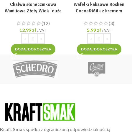
Chałwa słonecznikowa
Wafelki kakaowe Roshen
Waniliowa Złoty Wiek [duża
Cocoa&Milk z kremem
porcja 500g]
mlecznym Wafers 216 g
(12)
(3)
12.99
zł
5.99
zł
z VAT
z VAT
DODAJ DO KOSZYKA
DODAJ DO KOSZYKA
Kraft Smak
spółka z ograniczoną odpowiedzialnością