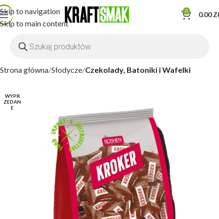
Skip to navigation
0
0.00
Z
Skip to main content
Strona główna
Słodycze
Czekolady, Batoniki i Wafelki
WYPR
ZEDAN
E