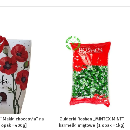
“Makki choccovia” na
Cukierki Roshen „MINTEX MINT”
1 opak =400g]
karmelki miętowe [1 opak =1kg]