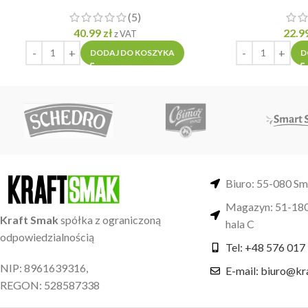
(5)
40.99
zł
22.9
z VAT
DODAJ DO KOSZYKA
D
Biuro: 55-080 Sm
Magazyn: 51-180
Kraft Smak
spółka z ograniczoną
hala C
odpowiedzialnością
Tel: +48 576 017
NIP: 8961639316,
E-mail: biuro@kr
REGON: 528587338