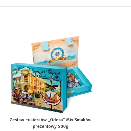
Zestaw cukierków „Odesa” Mix Smaków
Cukierki Amety
prezentowy 500g
orzechem wł