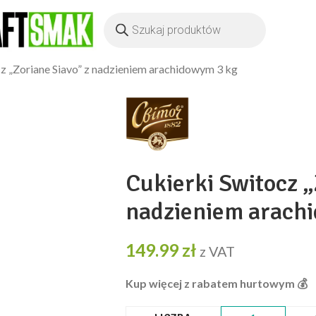
z „Zoriane Siavo” z nadzieniem arachidowym 3 kg
Cukierki Switocz „
nadzieniem arach
149.99
zł
z VAT
Kup więcej z rabatem hurtowym 💰️