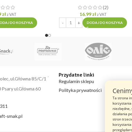
(2)
9
zł
16.99
zł
z VAT
z VAT
ODAJ DO KOSZYKA
DODAJ DO KOSZYKA
Przydatne linki
olec, ul.Główna 85/C/1
Regulamin sklepu
 Psary ul.Główna 60
Cenimy
Polityka prywatności
Ta strona i
korzystania 
 311
niezbędne,
działania p
aft-smak.pl
stron trzec
korzystania
przeglądarc