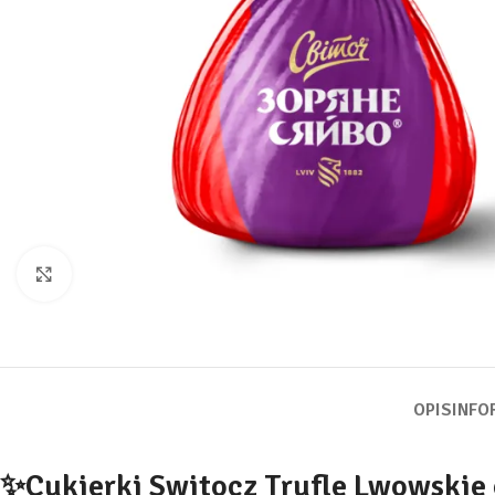
Kliknij, aby powiększyć
OPIS
INFO
✨Cukierki Switocz Trufle Lwowskie