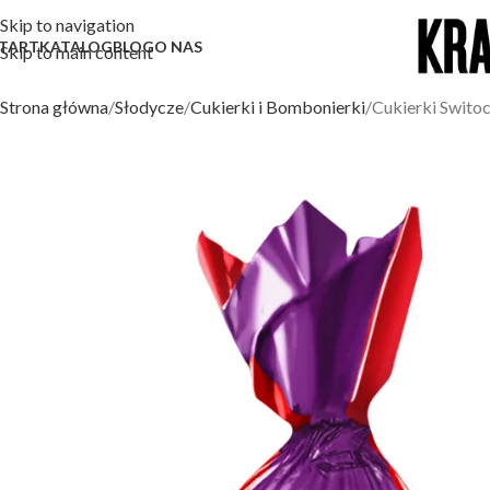
Skip to navigation
TART
KATALOG
BLOG
O NAS
Skip to main content
Strona główna
Słodycze
Cukierki i Bombonierki
Cukierki Switoc