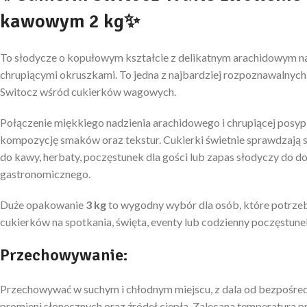
kawowym 2 kg✨
To słodycze o kopułowym kształcie z delikatnym arachidowym n
chrupiącymi okruszkami. To jedna z najbardziej rozpoznawalnych
Switocz wśród cukierków wagowych.
Połączenie miękkiego nadzienia arachidowego i chrupiącej posy
kompozycję smaków oraz tekstur. Cukierki świetnie sprawdzają s
do kawy, herbaty, poczęstunek dla gości lub zapas słodyczy do do
gastronomicznego.
Duże opakowanie
3 kg
to wygodny wybór dla osób, które potrzebu
cukierków na spotkania, święta, eventy lub codzienny poczęstune
Przechowywanie:
Przechowywać w suchym i chłodnym miejscu, z dala od bezpośred
promieni słonecznych oraz źródeł ciepła. Zalecana temperatura