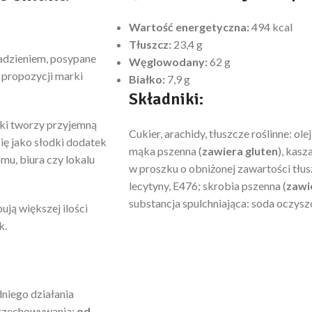
Wartość energetyczna:
494 kcal
Tłuszcz:
23,4 g
adzieniem, posypane
Węglowodany:
62 g
 propozycji marki
Białko:
7,9 g
Składniki:
pki tworzy przyjemną
Cukier, arachidy, tłuszcze roślinne: ole
ię jako słodki dodatek
mąka pszenna (
zawiera gluten
), kas
mu, biura czy lokalu
w proszku o obniżonej zawartości tłu
lecytyny, E476; skrobia pszenna (
zawi
substancja spulchniająca: soda oczysz
ją większej ilości
k.
niego działania
 przechowywania:
od