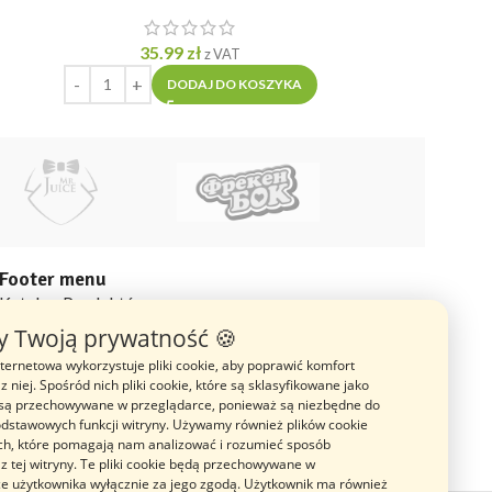
35.99
zł
4
z VAT
DODAJ DO KOSZYKA
Footer menu
Katalog Produktów
 Twoją prywatność 🍪
Blog
nternetowa wykorzystuje pliki cookie, aby poprawić komfort
O nas
z niej. Spośród nich pliki cookie, które są sklasyfikowane jako
Opinie
 są przechowywane w przeglądarce, ponieważ są niezbędne do
odstawowych funkcji witryny. Używamy również plików cookie
ich, które pomagają nam analizować i rozumieć sposób
 z tej witryny. Te pliki cookie będą przechowywane w
e użytkownika wyłącznie za jego zgodą. Użytkownik ma również