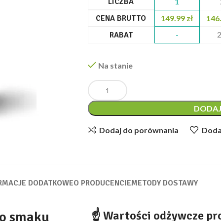
LICZBA
1
CENA BRUTTO
149.99
zł
146
-
RABAT
Na stanie
DODAJ
Dodaj do porównania
Dodaj
RMACJE DODATKOWE
O PRODUCENCIE
METODY DOSTAWY
☝ Wartości odżywcze pr
 o smaku