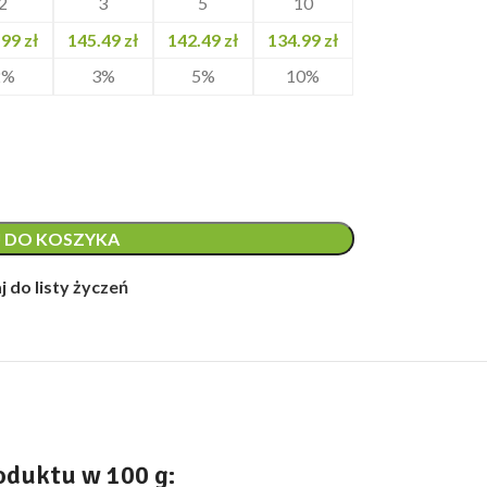
2
3
5
10
.99
zł
145.49
zł
142.49
zł
134.99
zł
2%
3%
5%
10%
 DO KOSZYKA
 do listy życzeń
oduktu w 100 g: