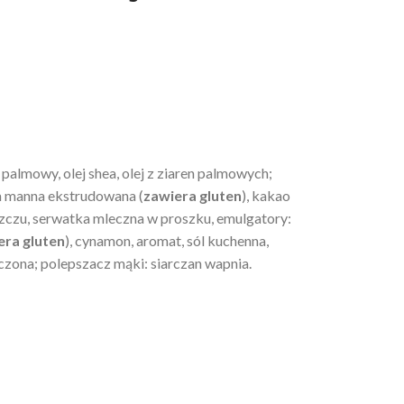
j palmowy, olej shea, olej z ziaren palmowych;
za manna ekstrudowana (
zawiera gluten
), kakao
szczu, serwatka mleczna w proszku, emulgatory:
era gluten
), cynamon, aromat, sól kuchenna,
czona; polepszacz mąki: siarczan wapnia.