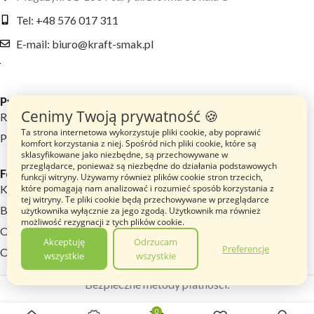
Tel: +48 576 017 311
E-mail: biuro@kraft-smak.pl
Przydatne linki
Cenimy Twoją prywatność 🍪
Regulamin sklepu
Ta strona internetowa wykorzystuje pliki cookie, aby poprawić
Polityka prywatności
komfort korzystania z niej. Spośród nich pliki cookie, które są
sklasyfikowane jako niezbędne, są przechowywane w
przeglądarce, ponieważ są niezbędne do działania podstawowych
Footer menu
funkcji witryny. Używamy również plików cookie stron trzecich,
Katalog Produktów
które pomagają nam analizować i rozumieć sposób korzystania z
tej witryny. Te pliki cookie będą przechowywane w przeglądarce
Blog
użytkownika wyłącznie za jego zgodą. Użytkownik ma również
możliwość rezygnacji z tych plików cookie.
O nas
Akceptuję
Odrzucam
Preferencje
Opinie
wszystkie
wszystkie
Wafelki
chrupiące
Bezpieczne metody płatności:
„Switocz
Artek” o
2.99
zł
0