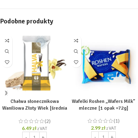
Podobne produkty
Chałwa słonecznikowa
Wafelki Roshen „Wafers Milk”
Waniliowa Złoty Wiek [średnia
mleczne [1 opak =72g]
porcja 270g]
(1)
(2)
2.99
zł
6.49
zł
z VAT
z VAT