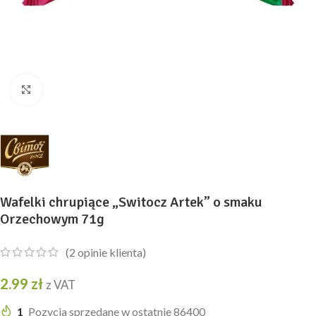
Kliknij, aby powiększyć
Wafelki chrupiące „Switocz Artek” o smaku
Orzechowym 71g
(
2
opinie klienta)
2.99
zł
z VAT
1
Pozycja sprzedane w ostatnie 86400