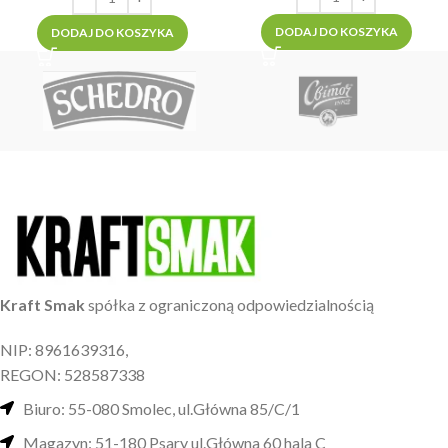
DODAJ DO KOSZYKA
DODAJ DO KOSZYKA
Kraft Smak
spółka z ograniczoną odpowiedzialnością
NIP: 8961639316,
REGON: 528587338
Biuro: 55-080 Smolec, ul.Główna 85/C/1
Magazyn: 51-180 Psary ul.Główna 60 hala C