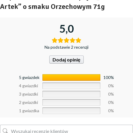
Artek” o smaku Orzechowym 71g
5,0
Na podstawie 2 recenzji
Dodaj opinię
5 gwiazdek
100%
4 gwiazdki
0%
3 gwiazdki
0%
2 gwiazdki
0%
1 gwiazdka
0%