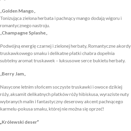
„
Golden Mango
„
Tonizująca zielona herbata i pachnący mango dodają wigoru i
romantycznego nastroju.
„
Champagne Splashe
„
Podwójną energię czarnej i zielonej herbaty, Romantyczne akordy
truskawkowego smaku i delikatne płatki chabra dopełnia
subtelny aromat truskawek – luksusowe serce bukietu herbaty.
„
Berry Jam
„
Nasycone letnim słońcem soczyste truskawki i owoce dzikiej
róży, aksamit delikatnych płatków róży hibiskusa, wyraziste nuty
wybranych malin i fantastyczny deserowy akcent pachnącego
karmelu-pokusa smaku, której nie można się oprzeć!
„Królewski deser”