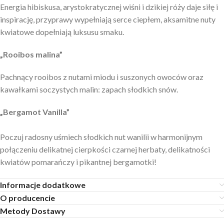
Energia hibiskusa, arystokratycznej wiśni i dzikiej róży daje siłę i
inspirację, przyprawy wypełniają serce ciepłem, aksamitne nuty
kwiatowe dopełniają luksusu smaku.
„Rooibos malina”
Pachnący rooibos z nutami miodu i suszonych owoców oraz
kawałkami soczystych malin: zapach słodkich snów.
„Bergamot Vanilla”
Poczuj radosny uśmiech słodkich nut wanilii w harmonijnym
połączeniu delikatnej cierpkości czarnej herbaty, delikatności
kwiatów pomarańczy i pikantnej bergamotki!
Informacje dodatkowe
O producencie
Metody Dostawy