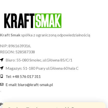
Kraft Smak
spółka z ograniczoną odpowiedzialnością
NIP: 8961639316,
REGON: 528587338
Biuro: 55-080 Smolec, ul.Główna 85/C/1
Magazyn: 51-180 Psary ul.Główna 60 hala C
Tel: +48 576 017 311
E-mail: biuro@kraft-smak.pl
Przydatne linki