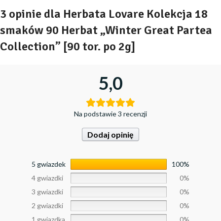
3 opinie dla
Herbata Lovare Kolekcja 18
smaków 90 Herbat „Winter Great Partea
Collection” [90 tor. po 2g]
5,0
Na podstawie 3 recenzji
Dodaj opinię
5 gwiazdek
100%
4 gwiazdki
0%
3 gwiazdki
0%
2 gwiazdki
0%
1 gwiazdka
0%