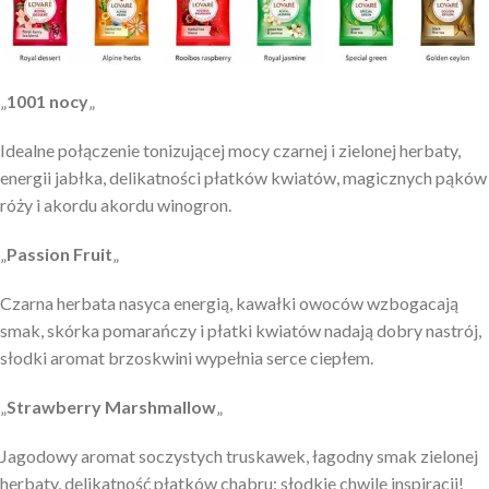
„
1001 nocy
„
Idealne połączenie tonizującej mocy czarnej i zielonej herbaty,
energii jabłka, delikatności płatków kwiatów, magicznych pąków
róży i akordu akordu winogron.
„
Passion Fruit
„
Czarna herbata nasyca energią, kawałki owoców wzbogacają
smak, skórka pomarańczy i płatki kwiatów nadają dobry nastrój,
słodki aromat brzoskwini wypełnia serce ciepłem.
„
Strawberry Marshmallow
„
Jagodowy aromat soczystych truskawek, łagodny smak zielonej
herbaty, delikatność płatków chabru: słodkie chwile inspiracji!