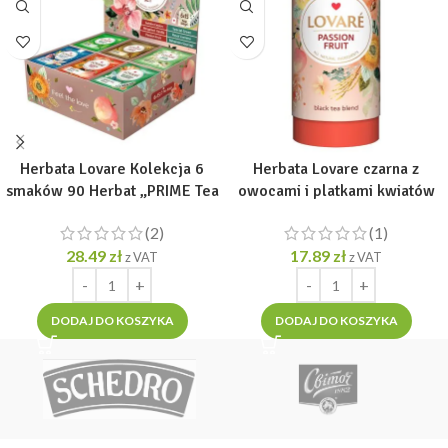
Herbata Lovare Kolekcja 6
Herbata Lovare czarna z
smaków 90 Herbat „PRIME Tea
owocami i platkami kwiatów
Set” [90 tor. po 2g]
„Passion Fruit” liściasta [1
(2)
(1)
TUBA = 80g]
28.49
zł
17.89
zł
z VAT
z VAT
DODAJ DO KOSZYKA
DODAJ DO KOSZYKA