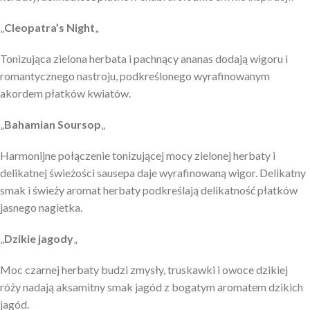
„
Cleopatra’s Night
„
Tonizująca zielona herbata i pachnący ananas dodają wigoru i
romantycznego nastroju, podkreślonego wyrafinowanym
akordem płatków kwiatów.
„
Bahamian Soursop
„
Harmonijne połączenie tonizującej mocy zielonej herbaty i
delikatnej świeżości sausepa daje wyrafinowaną wigor. Delikatny
smak i świeży aromat herbaty podkreślają delikatność płatków
jasnego nagietka.
„
Dzikie jagody
„
Moc czarnej herbaty budzi zmysły, truskawki i owoce dzikiej
róży nadają aksamitny smak jagód z bogatym aromatem dzikich
jagód.