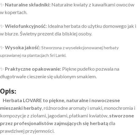
✨
Naturalne składniki:
Naturalne kwiaty z kawałkami owoców
w kopertach.
✨
Wielofunkcyjność:
Idealna herbata do użytku domowego jak i
w biurze. Świetny prezent dla bliskiej osoby.
✨
Wysoka jakość:
Stworzona z wyselekcjonowanej herbaty
uprawianej na plantacjach Sri Lanki.
✨
Praktyczne opakowanie:
Piękne pudełko pozwala na
długotrwałe cieszenie się ulubionym smakiem.
Opis:
Herbata LOVARE to piękne, naturalne i nowoczesne
mieszanki herbaty
, różnorodne aromaty i smaki, monochromia i
kompozycje z ziołami, jagodami, płatkami kwiatów,
stworzone
przez profesjonalistów zajmujących się herbatą
dla
prawdziwej przyjemności.