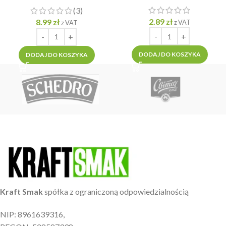
pikantne 50g
(3)
2.89
zł
8.99
zł
z VAT
z VAT
DODAJ DO KOSZYKA
DODAJ DO KOSZYKA
Kraft Smak
spółka z ograniczoną odpowiedzialnością
NIP: 8961639316,