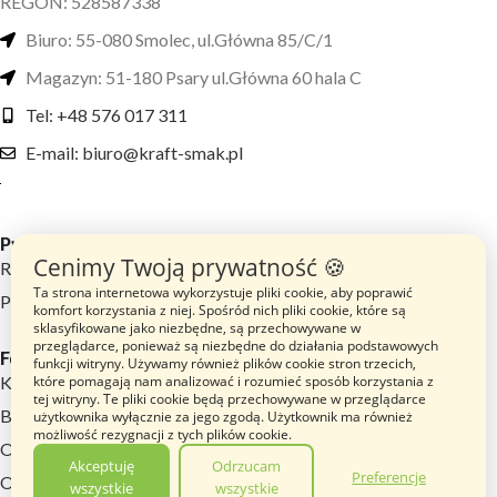
REGON: 528587338
Biuro: 55-080 Smolec, ul.Główna 85/C/1
Magazyn: 51-180 Psary ul.Główna 60 hala C
Tel: +48 576 017 311
E-mail: biuro@kraft-smak.pl
Przydatne linki
Cenimy Twoją prywatność 🍪
Regulamin sklepu
Ta strona internetowa wykorzystuje pliki cookie, aby poprawić
Polityka prywatności
komfort korzystania z niej. Spośród nich pliki cookie, które są
sklasyfikowane jako niezbędne, są przechowywane w
przeglądarce, ponieważ są niezbędne do działania podstawowych
Footer menu
funkcji witryny. Używamy również plików cookie stron trzecich,
które pomagają nam analizować i rozumieć sposób korzystania z
Katalog Produktów
tej witryny. Te pliki cookie będą przechowywane w przeglądarce
Blog
użytkownika wyłącznie za jego zgodą. Użytkownik ma również
możliwość rezygnacji z tych plików cookie.
O nas
Akceptuję
Odrzucam
Preferencje
Opinie
wszystkie
wszystkie