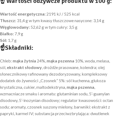
☝ Wartości odżywcze produktu w 100 g:
Wartość energetyczna:
2191 kJ / 525 kcal
Tłuszcz:
31,4 g w tym kwasy tłuszczowe nasycone: 3,14 g
Węglowodany:
52,62 g w tym cukry: 3,5 g
Białko:
7,9 g
Sól:
1,7 g
☝Składniki:
Chleb:
mąka żytnia
24%,
mąka pszenna
10%, woda, melasa,
sól,
ekstrakt słodowy
, drożdże prasowane, kolendra; olej
słonecznikowy rafinowany dezodoryzowany, kompleksowy
dodatek do żywności „Czosnek” 5%: sól kuchenna, glukoza
krystaliczna, cukier, maltodekstryna,
mąka pszenna
,
wzmacniacze smaku i aromatu: glutaminian sodu, 5’-guanylan
disodowy, 5’-inozynian disodowy; regulator kwasowości: octan
sodu; aromaty, czosnek suszony mielony, barwniki: ekstrakt z
papryki, karmel IV; substancja przeciwzbrylająca: dwutlenek