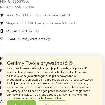
NIP: 8961639316,
REGON: 528587338
Biuro: 55-080 Smolec, ul.Główna 85/C/1
Magazyn: 51-180 Psary ul.Główna 60 hala C
Tel: +48 576 017 311
E-mail: biuro@kraft-smak.pl
Przydatne linki
Cenimy Twoją prywatność 🍪
Regulamin sklepu
Ta strona internetowa wykorzystuje pliki cookie, aby poprawić
Polityka prywatności
komfort korzystania z niej. Spośród nich pliki cookie, które są
sklasyfikowane jako niezbędne, są przechowywane w
przeglądarce, ponieważ są niezbędne do działania podstawowych
Footer menu
funkcji witryny. Używamy również plików cookie stron trzecich,
które pomagają nam analizować i rozumieć sposób korzystania z
Katalog Produktów
tej witryny. Te pliki cookie będą przechowywane w przeglądarce
Blog
użytkownika wyłącznie za jego zgodą. Użytkownik ma również
możliwość rezygnacji z tych plików cookie.
O nas