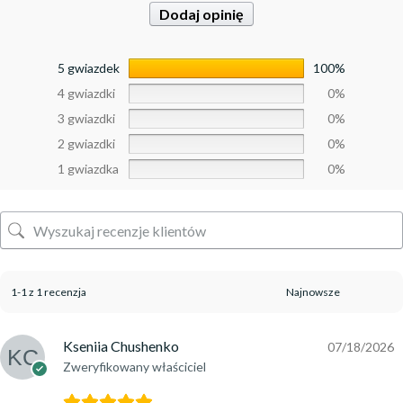
Dodaj opinię
5 gwiazdek
100%
4 gwiazdki
0%
3 gwiazdki
0%
2 gwiazdki
0%
1 gwiazdka
0%
1-1 z 1 recenzja
Kseniia Chushenko
07/18/2026
Zweryfikowany właściciel