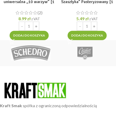
uniwersalna „10 warzyw” [1
Szaszłyka” Pasteryzowany [1
opak =170g]
opak =250g]
(2)
8.99
zł
5.49
zł
z VAT
z VAT
DODAJ DO KOSZYKA
DODAJ DO KOSZYKA
Kraft Smak
spółka z ograniczoną odpowiedzialnością