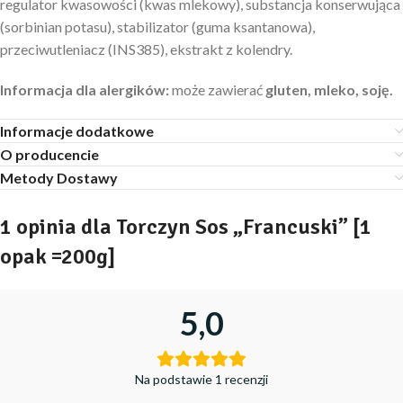
regulator kwasowości (kwas mlekowy), substancja konserwująca
(sorbinian potasu), stabilizator (guma ksantanowa),
przeciwutleniacz (INS385), ekstrakt z kolendry.
Informacja dla alergików:
może zawierać
gluten, mleko, soję.
Informacje dodatkowe
O producencie
Metody Dostawy
1 opinia dla
Torczyn Sos „Francuski” [1
opak =200g]
5,0
Na podstawie 1 recenzji