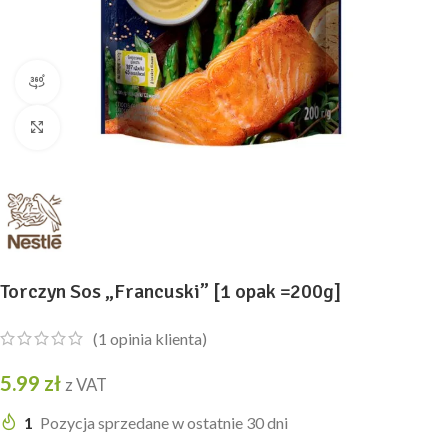
widok produktu 360
Kliknij, aby powiększyć
Torczyn Sos „Francuski” [1 opak =200g]
(
1
opinia klienta)
5.99
zł
z VAT
1
Pozycja sprzedane w ostatnie 30 dni