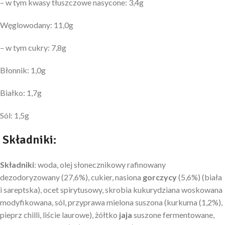
– w tym kwasy tłuszczowe nasycone: 3,4g
Węglowodany: 11,0g
– w tym cukry: 7,8g
Błonnik: 1,0g
Białko: 1,7g
Sól: 1,5g
Składniki:
Składniki
: woda, olej słonecznikowy rafinowany
dezodoryzowany (27,6%), cukier, nasiona
gorczycy
(5,6%) (biała
i sareptska), ocet spirytusowy, skrobia kukurydziana woskowana
modyfikowana, sól, przyprawa mielona suszona (kurkuma (1,2%),
pieprz chilli, liście laurowe), żółtko
jaja
suszone fermentowane,