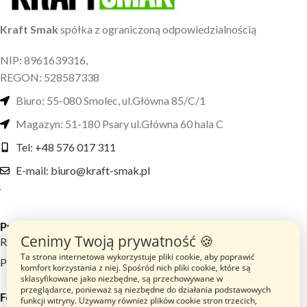
Kraft Smak
spółka z ograniczoną odpowiedzialnością
NIP: 8961639316,
REGON: 528587338
Biuro: 55-080 Smolec, ul.Główna 85/C/1
Magazyn: 51-180 Psary ul.Główna 60 hala C
Tel: +48 576 017 311
E-mail: biuro@kraft-smak.pl
Przydatne linki
Cenimy Twoją prywatność 🍪
Regulamin sklepu
Ta strona internetowa wykorzystuje pliki cookie, aby poprawić
Polityka prywatności
komfort korzystania z niej. Spośród nich pliki cookie, które są
sklasyfikowane jako niezbędne, są przechowywane w
przeglądarce, ponieważ są niezbędne do działania podstawowych
Footer menu
funkcji witryny. Używamy również plików cookie stron trzecich,