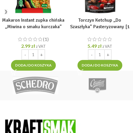
Makaron Instant zupka chińska
Torczyn Ketchup „Do
„Miwina o smaku kurczaka”
Szaszłyka” Pasteryzowany [1
nieostra [1 opak =59,2g]
opak =250g]
(1)
2.99
zł
5.49
zł
z VAT
z VAT
DODAJ DO KOSZYKA
DODAJ DO KOSZYKA