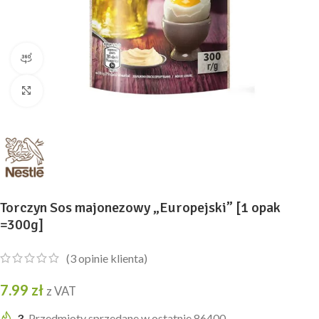
widok produktu 360
Kliknij, aby powiększyć
Torczyn Sos majonezowy „Europejski” [1 opak
=300g]
(
3
opinie klienta)
7.99
zł
z VAT
3
Przedmioty sprzedane w ostatnie 86400