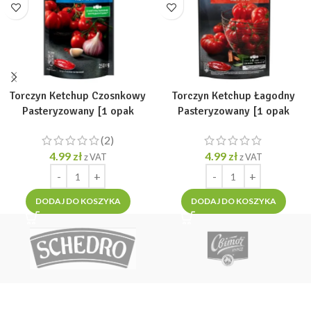
Torczyn Ketchup Czosnkowy
Torczyn Ketchup Łagodny
Pasteryzowany [1 opak
Pasteryzowany [1 opak
=250g]
=250g]
(2)
4.99
zł
4.99
zł
z VAT
z VAT
DODAJ DO KOSZYKA
DODAJ DO KOSZYKA