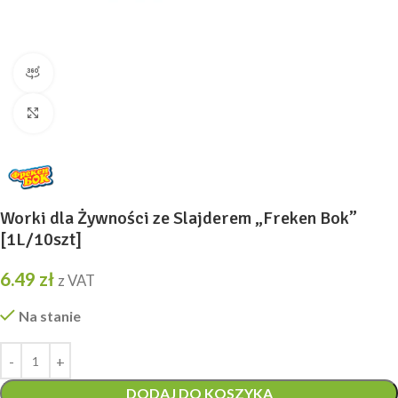
widok produktu 360
Kliknij, aby powiększyć
Worki dla Żywności ze Slajderem „Freken Bok”
[1L/10szt]
6.49
zł
z VAT
Na stanie
DODAJ DO KOSZYKA