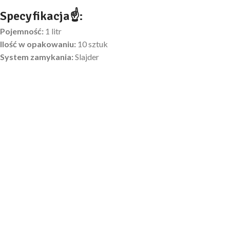
Specyfikacja☝:
Pojemność:
1 litr
Ilość w opakowaniu:
10 sztuk
System zamykania:
Slajder