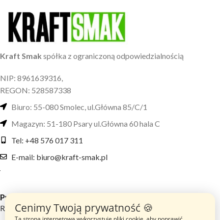
Kraft Smak
spółka z ograniczoną odpowiedzialnością
NIP: 8961639316,
REGON: 528587338
Biuro: 55-080 Smolec, ul.Główna 85/C/1
Magazyn: 51-180 Psary ul.Główna 60 hala C
Tel: +48 576 017 311
E-mail: biuro@kraft-smak.pl
Przydatne linki
Cenimy Twoją prywatność 🍪
Regulamin sklepu
Ta strona internetowa wykorzystuje pliki cookie, aby poprawić