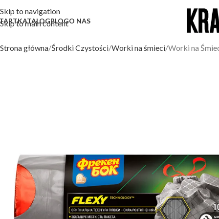
Skip to navigation
TART
KATALOG
BLOG
O NAS
Skip to main content
Strona główna
Środki Czystości
Worki na śmieci
Worki na Śmiec