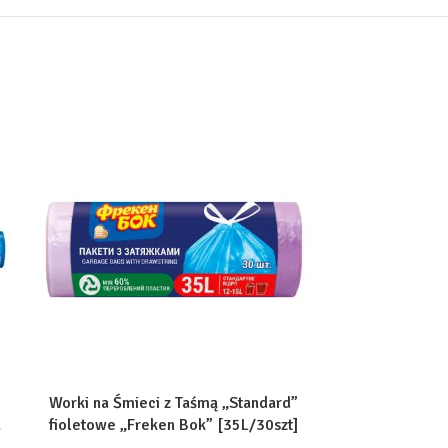
Worki na Śmieci z Taśmą „Standard”
Ściereczki U
a
fioletowe „Freken Bok” [35L/30szt]
„Frek