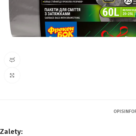
widok produktu 360
Kliknij, aby powiększyć
OPIS
INFO
Zalety: