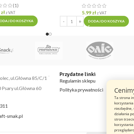
(1)
9
zł
5.99
zł
z VAT
z VAT
ODAJ DO KOSZYKA
DODAJ DO KOSZYKA
Przydatne linki
olec, ul.Główna 85/C/1
Regulamin sklepu
 Psary ul.Główna 60
Cenimy
Polityka prywatności
Ta strona i
korzystania 
 311
niezbędne,
działania p
aft-smak.pl
stron trzec
korzystania
przeglądarc