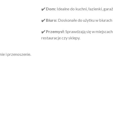
✔️ Dom:
Idealne do kuchni, łazienki, garaż
✔️ Biuro:
Doskonałe do użytku w biurach i
✔️ Przemysł:
Sprawdzają się w miejscach
restauracje czy sklepy.
e i przenoszenie.