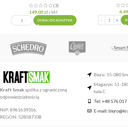
(3)
4.4
149.00
zł
z VAT
D
DODAJ DO KOSZYKA
Biuro: 55-080 Sm
Magazyn: 51-180
Kraft Smak
spółka z ograniczoną
hala C
odpowiedzialnością
Tel: +48 576 017
NIP: 8961639316,
E-mail: biuro@kr
REGON: 528587338