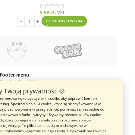
5.99
zł
2
z VAT
DODAJ DO KOSZYKA
Footer menu
Katalog Produktów
 Twoją prywatność 🍪
Blog
nternetowa wykorzystuje pliki cookie, aby poprawić komfort
O nas
z niej. Spośród nich pliki cookie, które są sklasyfikowane jako
Opinie
 są przechowywane w przeglądarce, ponieważ są niezbędne do
odstawowych funkcji witryny. Używamy również plików cookie
ich, które pomagają nam analizować i rozumieć sposób
 z tej witryny. Te pliki cookie będą przechowywane w
e użytkownika wyłącznie za jego zgodą. Użytkownik ma również