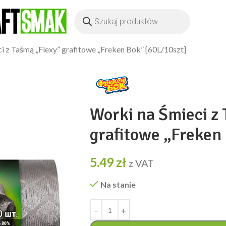
i z Taśmą „Flexy” grafitowe „Freken Bok” [60L/10szt]
Worki na Śmieci z
grafitowe „Freken
5.49
zł
z VAT
Na stanie