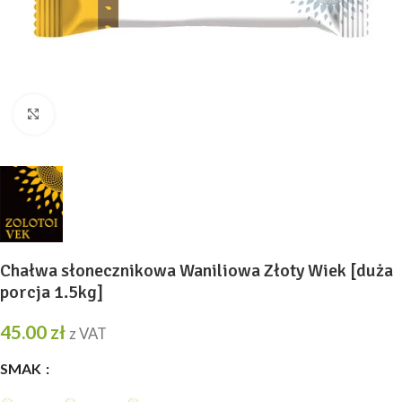
Kliknij, aby powiększyć
Chałwa słonecznikowa Waniliowa Złoty Wiek [duża
porcja 1.5kg]
45.00
zł
z VAT
SMAK