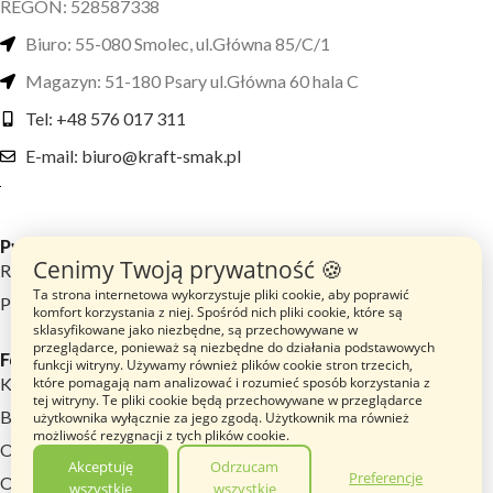
REGON: 528587338
Biuro: 55-080 Smolec, ul.Główna 85/C/1
Magazyn: 51-180 Psary ul.Główna 60 hala C
Tel: +48 576 017 311
E-mail: biuro@kraft-smak.pl
Przydatne linki
Cenimy Twoją prywatność 🍪
Regulamin sklepu
Ta strona internetowa wykorzystuje pliki cookie, aby poprawić
Polityka prywatności
komfort korzystania z niej. Spośród nich pliki cookie, które są
sklasyfikowane jako niezbędne, są przechowywane w
przeglądarce, ponieważ są niezbędne do działania podstawowych
Footer menu
funkcji witryny. Używamy również plików cookie stron trzecich,
które pomagają nam analizować i rozumieć sposób korzystania z
Katalog Produktów
tej witryny. Te pliki cookie będą przechowywane w przeglądarce
Blog
użytkownika wyłącznie za jego zgodą. Użytkownik ma również
możliwość rezygnacji z tych plików cookie.
O nas
Akceptuję
Odrzucam
Preferencje
Opinie
wszystkie
wszystkie