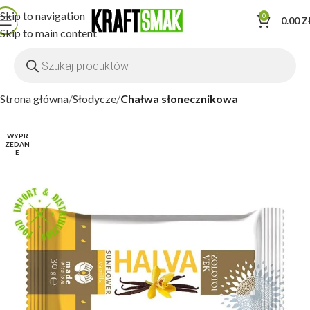
Skip to navigation
0
0.00
Z
Skip to main content
Strona główna
Słodycze
Chałwa słonecznikowa
WYPR
ZEDAN
E