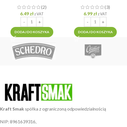
porcja 270g]
Rodzynkami Złoty Wiek
(2)
(3)
[średnia porcja 270g]
6.49
zł
6.99
zł
z VAT
z VAT
DODAJ DO KOSZYKA
DODAJ DO KOSZYKA
Kraft Smak
spółka z ograniczoną odpowiedzialnością
NIP: 8961639316,