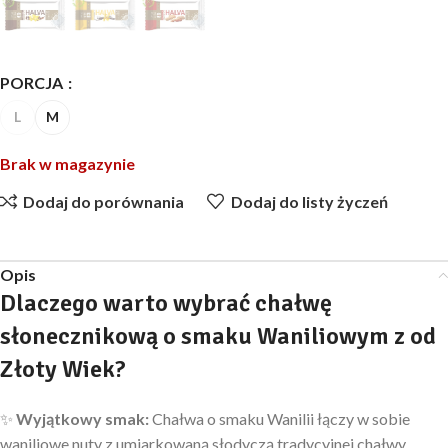
PORCJA
L
M
Brak w magazynie
Dodaj do porównania
Dodaj do listy życzeń
Opis
Dlaczego warto wybrać chałwę
słonecznikową o smaku Waniliowym z od
Złoty Wiek?
✨
Wyjątkowy
smak:
Chałwa o smaku Wanilii łączy w sobie
waniliowe nuty z umiarkowaną słodyczą tradycyjnej chałwy.