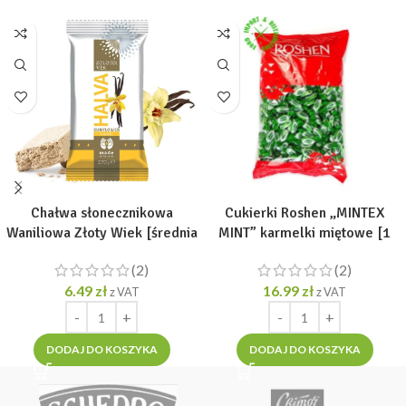
Chałwa słonecznikowa
Cukierki Roshen „MINTEX
Waniliowa Złoty Wiek [średnia
MINT” karmelki miętowe [1
porcja 270g]
opak =1kg]
(2)
(2)
6.49
zł
16.99
zł
z VAT
z VAT
DODAJ DO KOSZYKA
DODAJ DO KOSZYKA