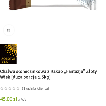
Kliknij, aby powiększyć
Chałwa słonecznikowa z Kakao „Fantazja” Złoty
Wiek [duża porcja 1.5kg]
(
1
opinia klienta)
45.00
zł
z VAT