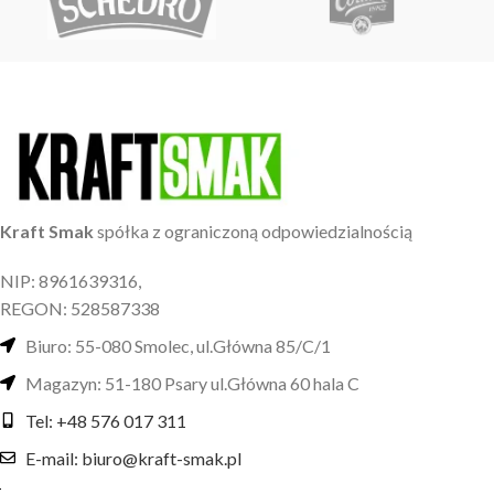
Kraft Smak
spółka z ograniczoną odpowiedzialnością
NIP: 8961639316,
REGON: 528587338
Biuro: 55-080 Smolec, ul.Główna 85/C/1
Magazyn: 51-180 Psary ul.Główna 60 hala C
Tel: +48 576 017 311
E-mail: biuro@kraft-smak.pl