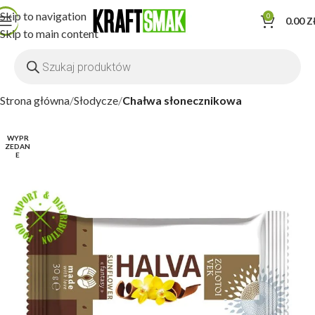
Skip to navigation
0
0.00
Z
Skip to main content
Strona główna
Słodycze
Chałwa słonecznikowa
WYPR
ZEDAN
E